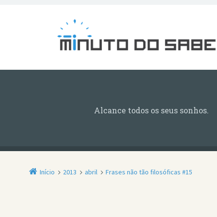
Alcance todos os seus sonhos.
Início
2013
abril
Frases não tão filosóficas #15