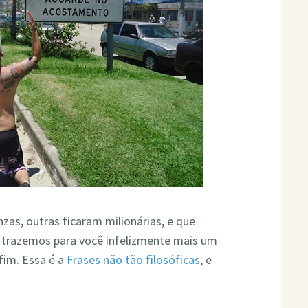
as, outras ficaram milionárias, e que
 trazemos para você infelizmente mais um
fim. Essa é a
Frases não tão filosóficas
, e