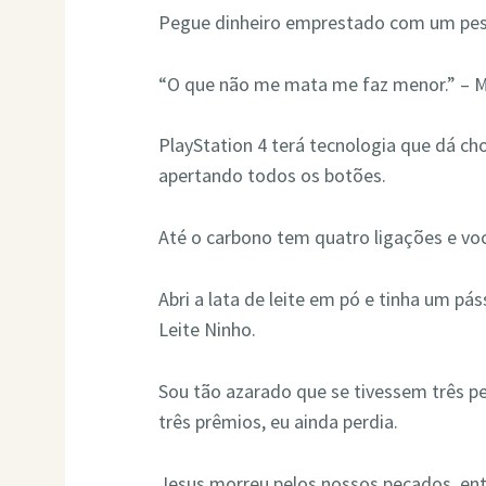
Pegue dinheiro emprestado com um pessi
“O que não me mata me faz menor.” – M
PlayStation 4 terá tecnologia que dá c
apertando todos os botões.
Até o carbono tem quatro ligações e v
Abri a lata de leite em pó e tinha um pás
Leite Ninho.
Sou tão azarado que se tivessem três p
três prêmios, eu ainda perdia.
Jesus morreu pelos nossos pecados, ent