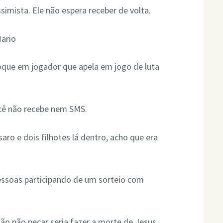
mista. Ele não espera receber de volta.
ario
hoque em jogador que apela em jogo de luta
ocê não recebe nem SMS.
saro e dois filhotes lá dentro, acho que era
essoas participando de um sorteio com
ão não pecar seria fazer a morte de Jesus