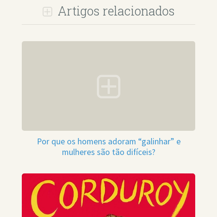
Artigos relacionados
Por que os homens adoram “galinhar” e
mulheres são tão difíceis?