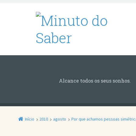
Alcance todos os seus sonhos.
Início
2010
agosto
Por que achamos pessoas simétric