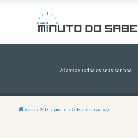
Alcance todos os seus sonhos.
Início
2013
janeiro
Criticar é um começo