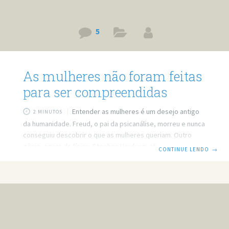
5
As mulheres não foram feitas
para ser compreendidas
Entender as mulheres é um desejo antigo
2 MINUTOS
da humanidade. Freud, o pai da psicanálise, morreu e nunca
conseguiu descobrir o que as mulheres queriam. Outro
gênio, agora da física, Stephen Hawking, afirmou que o
CONTINUE LENDO
→
grande mistério da humanidade era entender as mulheres.
O problema é que as mulheres não foram feitas para serem
entendidas. A ciência tenta encontrar um padrão nas
mulheres que possa provar como elas funcionam, fazem
estudos e nunca chegam a uma conclusão final, e nunca
chegarão. Mulher não