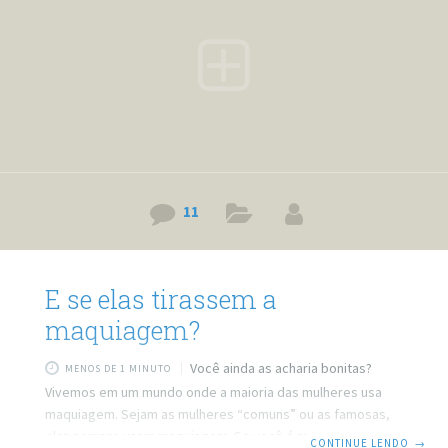
alguns
11
E se elas tirassem a
maquiagem?
Você ainda as acharia bonitas?
MENOS DE 1 MINUTO
Vivemos em um mundo onde a maioria das mulheres usa
maquiagem. Sejam as mulheres “comuns” ou as famosas,
elas sempre usam maquiagem. Se você é mulher sabe do
CONTINUE LENDO
→