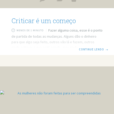
Criticar é um começo
Fazer alguma coisa, esse é o ponto
MENOS DE 1 MINUTO
de partida de todas as mudanças. Alguns dão o dinheiro
para que algo seja feito, outros vão lá e fazem, outros
ainda criticam o que está errado, mas ainda existe aquele
CONTINUE LENDO
→
que fala mal de todos esses anteriores. Falam que quem dá
dinheiro e quem vai lá e faz quer apenas ter uma boa
imagem, e suprir uma necessidade pessoal de
responsabilidade com aquilo, ou seja, não está fazendo
apenas para ajudar, está