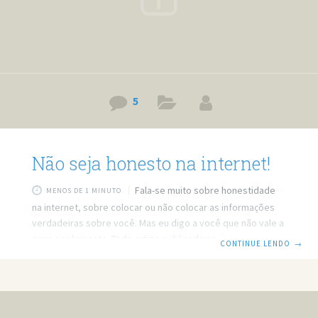
5
Não seja honesto na internet!
Fala-se muito sobre honestidade
MENOS DE 1 MINUTO
na internet, sobre colocar ou não colocar as informações
verdadeiras sobre você. Mas eu digo a você que não vale a
pena ser honesto. Todo artigo publicado na Área 51 teve
CONTINUE LENDO
→
algum acontecimento anteriormente. Neste caso eu ganhei
um convite para o Google+, inclusive agradeço ao Enivelton
pelo convite, mas infelizmente não posso usá-lo porque
quis ser honesto. Parece meio estranho perder um convite
porque foi honesto, mas essa é a mais pura verdade. Como