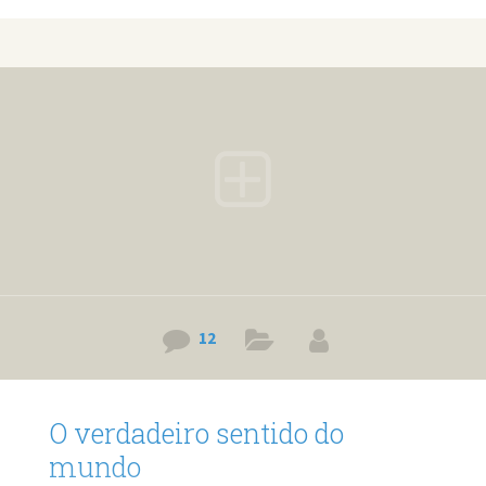
que eu estou falando e, se você é homem, dificilmente viu
uma mulher na rua sem maquiagem, principalmente aquelas
que você acha bonita. Os homens já devem ter tido aquela
sensação de ver uma mulher em algum lugar e achar ela
feia, depois vê ela em uma
12
O verdadeiro sentido do
mundo