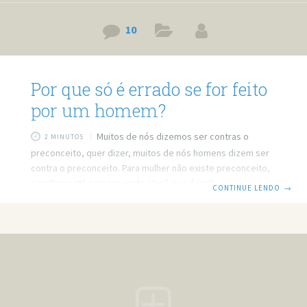
10
Por que só é errado se for feito
por um homem?
Muitos de nós dizemos ser contras o
2 MINUTOS
preconceito, quer dizer, muitos de nós homens dizem ser
contra o preconceito. Para mulher não existe preconceito,
a mulher está sempre certa. Você que é mulher, está me
CONTINUE LENDO
→
achando machista? Pois é sobre você mesmo que vou falar
nesse texto. Pensei um pouco em não fazer esse post. Mas
em matéria exibida nesta quinta (28) pelo Jornal Hoje, se
não me engano uma vereadora de Salvador queria proibir
as músicas que tinham conotação sexual, como