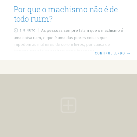
Por que o machismo não é de
todo ruim?
As pessoas sempre falam que o machismo é
1 MINUTO
uma coisa ruim, e que é uma das piores coisas que
impedem as mulheres de serem livres, por causa de
homens que não as aceitam como independentes. Mas
CONTINUE LENDO
→
como qualquer coisa ele tem o seu lado bom e o seu lado
ruim. O problema é que as pessoas veem apenas o lado
ruim dele, se esquecendo da outra parte. Agora você deve
estar se perguntando qual a parte boa do machismo. Bom,
todo mundo