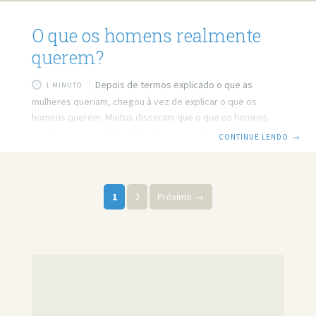
O que os homens realmente
querem?
Depois de termos explicado o que as
1 MINUTO
mulheres queriam, chegou à vez de explicar o que os
homens querem. Muitos disseram que o que os homens
queriam era sexo. Eles não estavam errados, porém não
CONTINUE LENDO
→
estavam certos. Pode se dizer que o que os homens
querem é quase a mesma coisa que as mulheres. Só que
de uma forma diferente. Assim como as mulheres, os
Paginação de posts
homens também querem o PODER. O poder que está na
1
2
Próximo →
mulher mais bonita da cidade, no carro