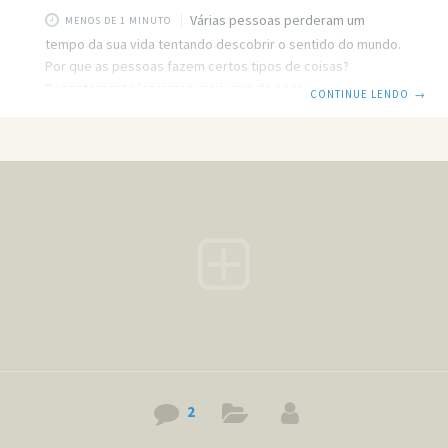
Várias pessoas perderam um
MENOS DE 1 MINUTO
tempo da sua vida tentando descobrir o sentido do mundo.
Por que as pessoas fazem certos tipos de coisas?
Recentemente lançamos mais uma de nossas séries, a
CONTINUE LENDO
→
Área 51. Começamos com dois posts, que responderam o
que os homens e as mulheres queriam. Mas tudo isso foi
para introduzir o artigo principal, que pretende dizer qual o
verdadeiro sentido do mundo. Se você prestou atenção
nos nossos outros artigos dessa série, já deve ter
percebido qual
2