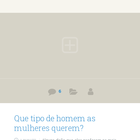
repare em todos os detalhes do rosto dela. Se você fez
isso é possível que você tenha percebido que ela não é tão
bonita, mesmo que a foto tenha Photoshop. Você também
pode
6
Que tipo de homem as
mulheres querem?
Alguns dirão que elas preferem os mais