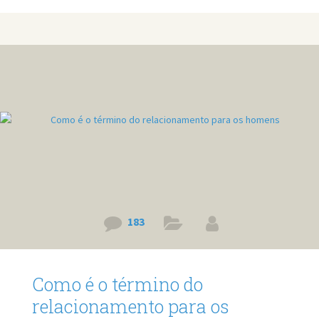
papel. Os tempos avançaram e cada vez mais a maioria dos
relacionamentos vai ficando curto, mas por que será? Por
que são poucos os relacionamentos amorosos que
conseguem demorar mais de seis meses? A resposta
parece não ser tão simples, e não é, precisamos analisar
183
Como é o término do
relacionamento para os