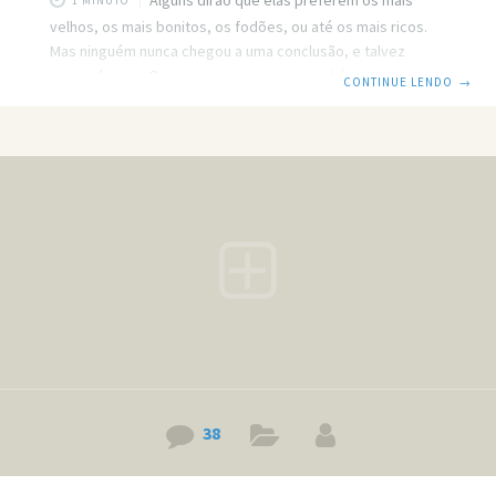
1 MINUTO
velhos, os mais bonitos, os fodões, ou até os mais ricos.
Mas ninguém nunca chegou a uma conclusão, e talvez
nunca chegue. O que quero com esse post é pensar um
CONTINUE LENDO
→
pouco mais sobre o que as mulheres querem, e chegarmos
ao menos perto de uma conclusão definitiva. Como você
deve saber, ou não, todos os posts daqui têm um motivo
para acontecer. O motivo desse é o seguinte, uma garota
postou no Facebook a
38