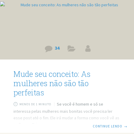
34
Mude seu conceito: As
mulheres não são tão
perfeitas
Se você é homem e só se
MENOS DE 1 MINUTO
interessa pelas mulheres mais bonitas você precisa ler
esse post até o fim. Ele irá mudar a forma como você vê as
mulheres. Primeiro vamos a um pequeno exercício. Olhe
CONTINUE LENDO
→
fixamente por 5 segundos para a foto de Megan Fox,