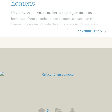
homens
Muitas mulheres se perguntam se os
3 MINUTOS
homens sofrem quando o relacionamento acaba, se eles
também devoram um pote de sorvete enquanto assistem
uma comédia romântica. Essa é uma dúvida que muitas
CONTINUE LENDO
→
mulheres têm, e a resposta é sim, os homens também
sofrem quando tudo acaba, da sua maneira é claro. Cada
homem tem o jeito de viver esse momento, mas é possível
achar maneiras comuns em dois tipos de caso. Temos
quando o homem termina, e quando é a mulher a
5