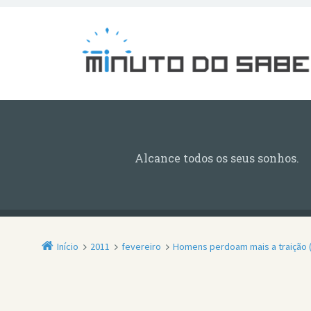
Alcance todos os seus sonhos.
Início
2011
fevereiro
Homens perdoam mais a traição (