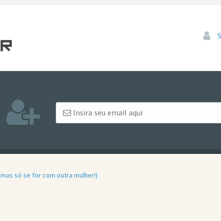
Pular
mas só se for com outra mulher!)