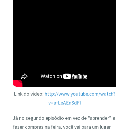
Link do vídeo:
http://www.youtube.com/watch?
v=afLeAEnSdFI
Já no segundo episódio em vez de “aprender” a
fazer compras na feira, você vai para um lugar