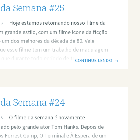
 da Semana #25
ão muito legais podem acontecer, como você
gonha, não ter seu pedido
Hoje estamos retomando nosso filme da
OS
 grande estilo, com um filme ícone da ficção
 e um dos melhores da década de 80. Vale
que esse filme tem um trabalho de maquiagem
, que durante todo período de transformação
CONTINUE LENDO
→
nista, a sensação de realidade era grande
Óscar de melhor caracterização). A Mosca
Sinopse Original: Seth Brundle, interpretado por
lum, é um cientista que, em sua nova criação,
 da Semana #24
a máquina capaz de teletransportar
O filme da semana é novamente
OS
zado pelo grande ator Tom Hanks. Depois de
s Forrest Gump, O Terminal e À Espera de um