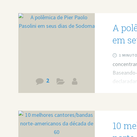
A polê
em se
1 MINUT
concentrar
Baseando-s
2
declarada
adepto do
ou como ta
fazer uma 
e principa
10 me
religioso
polêmica 