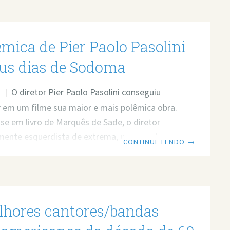
mica de Pier Paolo Pasolini
us dias de Sodoma
O diretor Pier Paolo Pasolini conseguiu
O
 em um filme sua maior e mais polêmica obra.
e em livro de Marquês de Sade, o diretor
mente esquerdista de extrema, um grande
CONTINUE LENDO
→
 comunismo, viu em “Os 120 Dias de Sodoma”,
mbém é chamado, “Salò”, a possibilidade de
crítica abstrata ao que foi o fascismo na Itália
lmente sobre alguns autoritarismos, como o
lhores cantores/bandas
. Fazendo assim uma abordagem muito
sobre o assunto e consequentemente criando