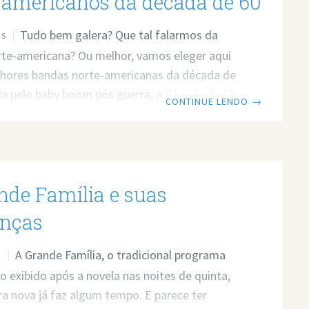
-americanos da década de 60
Tudo bem galera? Que tal falarmos da
OS
te-americana? Ou melhor, vamos eleger aqui
lhores bandas norte-americanas da década de
a pelo baby boom pós guerra, a década de 60
CONTINUE LENDO
→
abilizou-se pelo movimento hippie e de
 repudiavam a política bélica dos EUA. Óbvio
o encontrou, na música, uma maneira de se
e dizer não as armas. {adinserter Leonardo}Os
nde Família e suas
 suas bandas que apresentaremos foram
s instrumentos não apenas da indústria da
nças
A Grande Família, o tradicional programa
O
o exibido após a novela nas noites de quinta,
ra nova já faz algum tempo. E parece ter