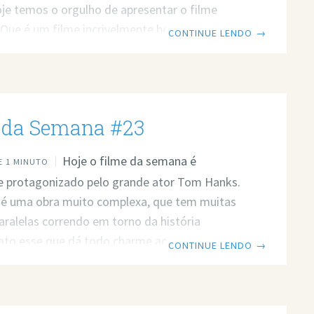
oje temos o orgulho de apresentar o filme
Que é um filme incrivelmente bem feito e
CONTINUE LENDO
→
aceito pelo mundo todo, e por esses e muitos
ores o trouxemos hoje para indicar a vocês,
is leitores. Náufrago (Cast Away) Sinopse
Um acidente deixa Chuck Noland, inspetor da
 da Semana #23
dora Federal Express (FedEx), preso
Hoje o filme da semana é
 1 MINUTO
 protagonizado pelo grande ator Tom Hanks.
 é uma obra muito complexa, que tem muitas
paralelas correndo em torno da história
 fato esse que dá todo charme ao filme e a
CONTINUE LENDO
→
 atuação de Tom Hanks. Hoje também estamos
 a estreia de Ariel Junior na série de artigos.
m como João Paulo vai comentar nossos filmes.