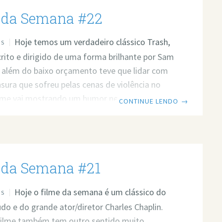
 Sinopse Original: Tom Hanks é Viktor
 da Semana #22
 um homem normal
Hoje temos um verdadeiro clássico Trash,
OS
crito e dirigido de uma forma brilhante por Sam
 além do baixo orçamento teve que lidar com
nsura que sofreu pelas cenas de violência no
filme vai mostrando um humor negro conforme
CONTINUE LENDO
→
rer. Humor esse que geralmente aparece em
 envolvem possessão, pois geralmente os
ão irônicos. Outro fator interessante é a
 diretor, que não ficou com medo de abordar
 da Semana #21
iolência
Hoje o filme da semana é um clássico do
OS
o e do grande ator/diretor Charles Chaplin.
filme também tem outro sentido muito