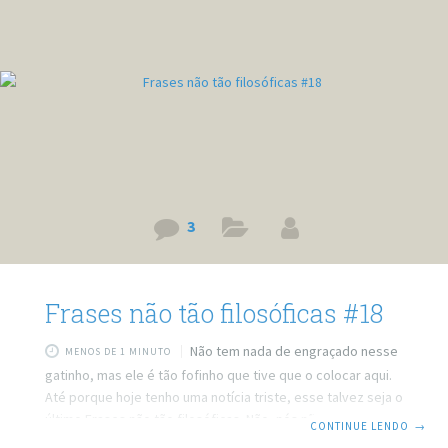
3
Frases não tão filosóficas #18
Não tem nada de engraçado nesse
MENOS DE 1 MINUTO
gatinho, mas ele é tão fofinho que tive que o colocar aqui.
Até porque hoje tenho uma notícia triste, esse talvez seja o
último Frases não tão filosóficas. Não, nós não vamos
CONTINUE LENDO
→
acabar, mas mataram minha criatividade com relação a essa