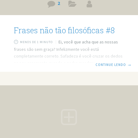
2
Frases não tão filosóficas #8
Ei, você que acha que as nossas
MENOS DE 1 MINUTO
frases são sem graça? Infelizmente você está
completamente correto. Safadeza é você cruzar os dedos
no seu casamento quando o padre mandar você dizer que
CONTINUE LENDO
→
será fiel a sua mulher. Vou para o inferno, mas não perco a
piada. Há males que vêm para o mal. Regras do amor:
Quando você se apaixonar por alguém, verá essa pessoa
todos os dias. – Vivo rodeado de mulheres e são elas que
me procuram. –