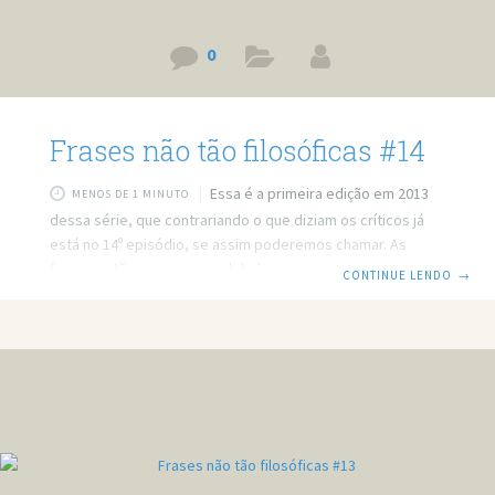
0
Frases não tão filosóficas #14
Essa é a primeira edição em 2013
MENOS DE 1 MINUTO
dessa série, que contrariando o que diziam os críticos já
está no 14º episódio, se assim poderemos chamar. As
frases estão com mais qualidade, pois agora são
CONTINUE LENDO
→
escolhidas a dedo, dentro das piores que encontramos. Só
queria saber o que de tão horrível Jeová fez pra precisar
de tantas testemunhas. Na vida só temos duas certezas:
uma de que vamos morrer, e a outra de que o Palmeiras vai
ser rebaixado. Se a