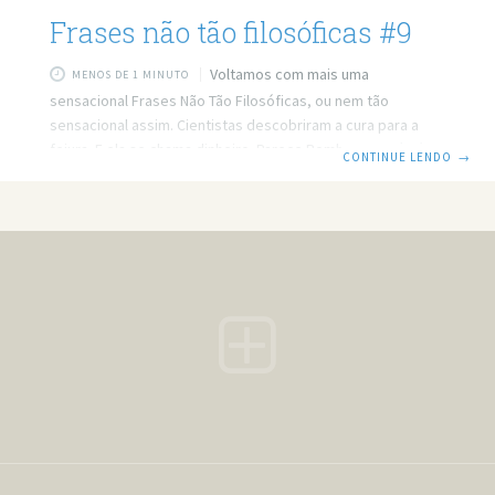
Frases não tão filosóficas #9
Voltamos com mais uma
MENOS DE 1 MINUTO
sensacional Frases Não Tão Filosóficas, ou nem tão
sensacional assim. Cientistas descobriram a cura para a
feiura. E ela se chama dinheiro. Parece Bombril, mas é só
CONTINUE LENDO
→
um cabelo. Frase de Caminhão: “Para que ser fiel, se quem
vive de amor é motel”. Nenhuma mulher deixou de transar,
casar e namorar por ter celulite. Mas muito homem deixou
de transar porque não tinha dinheiro. Por que dizem que as
pessoas veem as coisas a olho nu,