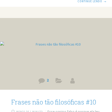
CONTINUE LENDO
→
Gaúcho, entre outros. Mas esse número não será
consagrado aqui, principalmente por que estamos falando
da série Frases Não Tão Filosóficas. Aliás, o que havia de se
esperar. A pressa é inimiga da conexão. A escola
simplesmente é um oceano, onde os professores
navegam e os alunos boiam. Pareço inteligente, mas já
2
Frases não tão filosóficas #10
Esse sorriso falso é porque ela leu
MENOS DE 1 MINUTO