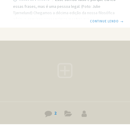
essas frases, mas é uma pessoa legal. (Foto: Julie
Tjørnelund) Chegamos a décima edição da nossa filosófica
série, e com isso conseguimos mostrar que não só de
CONTINUE LENDO
→
coisas boas vive esse blog. Onde escrevemos belos
textos e junto escrevemos coisas como essas. O diabo
veste PRADA. A piriguete veste PRA-DÁ. Dizem que o sono
é para os fracos, mas se isso for verdade, prefiro ser
fraco. Nunca se esqueça de se esquecer de
2