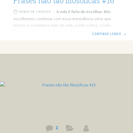
Frases não tão filosóficas #16
A vida é feita de escolhas. Nós
MENOS DE 1 MINUTO
escolhemos continuar com essa maravilhosa série que
mostra o verdadeiro lado da vida, o lado crítico, o lado
árduo, ou seja, o lado que ninguém quer ver. Até os cinco
CONTINUE LENDO
→
patinhos foram passear, e você aqui na internet. Quem
procura não acha se não tiver o que achar. Se eu ganhasse
um real toda vez que me distraísse, eu amo sorvete. Quem
disse que dinheiro não dá em árvore, é porque nunca
plantou
2