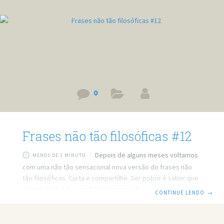
0
Frases não tão filosóficas #12
Depois de alguns meses voltamos
MENOS DE 1 MINUTO
com uma não tão sensacional nova versão do frases não
tão filosóficas. Curta e compartilhe. Ser pobre é saber que
o único tablet que você tem acesso são os da Knorr. O
CONTINUE LENDO
→
super-herói Flash não pode usar o iPhone. Tudo porque os
aparelhos da Apple não suportam Flash. Por que pessoas
com mau gosto musical nunca são as pessoas que têm