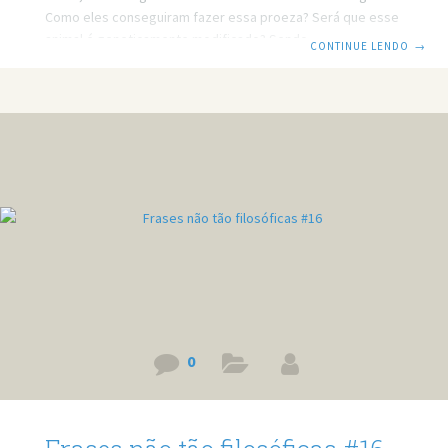
Como eles conseguiram fazer essa proeza? Será que esse
animal é geneticamente modificado? Sendo ou não, o que
CONTINUE LENDO
→
importa é que mais um frases não tão filosóficas está no ar,
e não é oxigênio. É mais fácil fazer uma menina, do que
consertar uma mulher. Do que adianta o fogão ter seis
bocas, se nenhuma delas me beija. Ao ser questionado
sobre onde pretendia estar
0