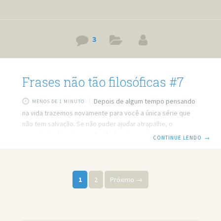
3
Frases não tão filosóficas #7
Depois de algum tempo pensando
MENOS DE 1 MINUTO
na vida trazemos novamente para você a única série que
não tem salvação. Se não puder ajudar atrapalhe, o
importante é participar. A vida é muito curta para estar
CONTINUE LENDO
→
removendo o pen drive com segurança. Decepção não
mata, ensina a beber. Mulher é como computador, você
está feliz com o que tem, até conhecer o do amigo.
Paginação de posts
Riqueza: desde os tempos de Adão conquistando as
1
2
Próximo →
mulheres. Se sua mãe chamar você por seu nome completo