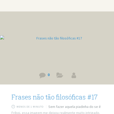
série (vulgo, não sei mais onde procurar). Mas vamos lá.
Cortei minha barriga, passei merthiolate e fiquei com o
abdômen sarado. Ironia é mulher dizer que não pode ir pra
praia de nudismo
0
Frases não tão filosóficas #17
Sem fazer aquela piadinha do se é
MENOS DE 1 MINUTO
Friboi, essa imagem me deixou realmente muito intrigado.