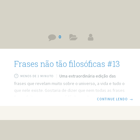
0
Frases não tão filosóficas #13
Uma extraordinária edição das
MENOS DE 1 MINUTO
frases que revelam muito sobre o universo, a vida e tudo o
que nele existe. Gostaria de dizer que nem todas as frases
foram feitas por mim, mas é fácil reconhecer as que fiz, as
CONTINUE LENDO
→
piores são minhas. Quem vive de sonho é padeiro. Eu sou
mais difícil de entender do que as propagandas da MTV.
Não trate como lançamento, quem te trata como liquidação.
Viver é que nem café: o amargo fica na boca, mas