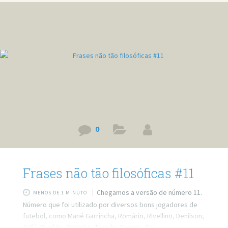
fone de ouvido? O amor não é uma receita de bolo. Se até a
0
Frases não tão filosóficas #11
Chegamos a versão de número 11.
MENOS DE 1 MINUTO
Número que foi utilizado por diversos bons jogadores de
futebol, como Mané Garrincha, Romário, Rivellino, Denilson,
Cafú, Rivaldo, Robinho, Toninho Cerezo, Ronaldinho