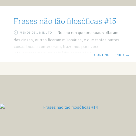
Frases não tão filosóficas #15
No ano em que pessoas voltaram
MENOS DE 1 MINUTO
das cinzas, outras ficaram milionárias, e que tantas outras
coisas boas aconteceram, trazemos para você
infelizmente mais um episódio dessa série que parece não
CONTINUE LENDO
→
ter fim. Essa é a Frases não tão filosóficas, e digo isso pela
décima quinta vez. Na prática a teoria é outra. Não sei qual
é a chave do sucesso, mas a chave de casa está aqui no
meu bolso. A minha vida é igual o Dragon Ball Z, mas