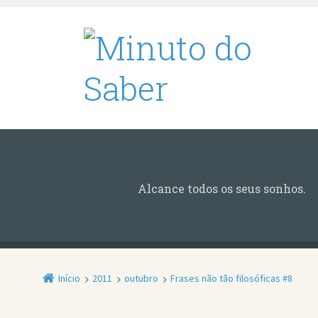
Alcance todos os seus sonhos.
Início
2011
outubro
Frases não tão filosóficas #8