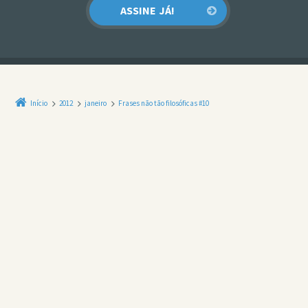
Início
2012
janeiro
Frases não tão filosóficas #10