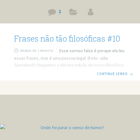
2
Frases não tão filosóficas #10
Esse sorriso falso é porque ela leu
MENOS DE 1 MINUTO
essas frases, mas é uma pessoa legal. (Foto: Julie
Tjørnelund) Chegamos a décima edição da nossa filosófica
série, e com isso conseguimos mostrar que não só de
CONTINUE LENDO
→
coisas boas vive esse blog. Onde escrevemos belos
textos e junto escrevemos coisas como essas. O diabo
veste PRADA. A piriguete veste PRA-DÁ. Dizem que o sono
é para os fracos, mas se isso for verdade, prefiro ser
fraco. Nunca se esqueça de se esquecer de