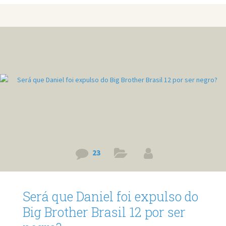
visitas quanto para festas, ou até mesmo para fazer em
casa para sua família. Torta de Bis Ingredientes: 1 caixa de
bis 1 lata de leite condensado 2 latas de creme de leite
(pequena) ou uma (grande) 1 pote de nata. Modo de
Preparo: Você vai
23
Será que Daniel foi expulso do
Big Brother Brasil 12 por ser