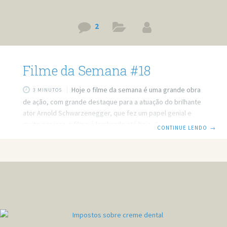
2
Filme da Semana #18
Hoje o filme da semana é uma grande obra
3 MINUTOS
de ação, com grande destaque para a atuação do brilhante
ator Arnold Schwarzenegger, que fez um papel genial e
muito por isso o filme é lembrado até hoje. Outro fator é o
CONTINUE LENDO
→
começo (1987) do que viria a ser uma consagrada série de
filmes. Mais uma vez vamos ter comentários do grande
especialista em filmes João Paulo, do blog Grind House
Project. O Predador Sinopse original: A história de um
grupo de soldados