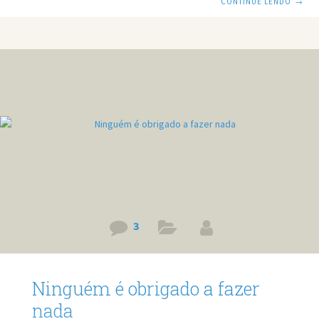
CONTINUE LENDO
→
só o começo de uma série de filmes e sim o começo de um
dos maiores serial killers da história do cinema. Outro fator
importante desse filme é a também estreia do queridinho
americano Johnny Depp no cinema, ele teve um papel
coadjuvante,
3
Ninguém é obrigado a fazer
nada