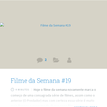
internet, a ideia é a seguinte, enquanto você assiste sua
novela pode twittar ou então ver as notícias, também há
2
Filme da Semana #19
Hoje o filme da semana novamente marca o
4 MINUTOS
começo de uma consagrada série de filmes, assim como o
anterior (O Predador) mas com certeza essa série é muito
mais famosa e consagrada. O que esse filme marca não é