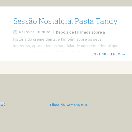
Sessão Nostalgia: Pasta Tandy
Depois de falarmos sobre a
MENOS DE 1 MINUTO
história do creme dental e também sobre os seus
impostos, aproveitamos para falar de um creme dental que
marcou muito a infância de muita gente. Esse creme dental
CONTINUE LENDO
→
é chamado Tandy, e ele não está na sessão nostalgia por
acaso, na verdade ele está por ter marcado a infância de
muita gente, mas não apenas por ser uma pasta, e sim
porque muitas crianças comeram a pasta, mesmo os pais
dizendo que não era para