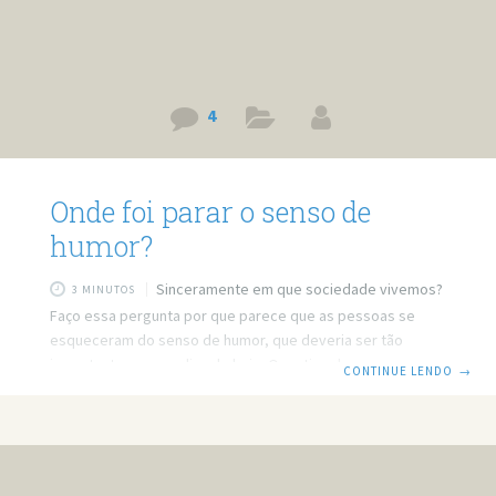
4
Onde foi parar o senso de
humor?
Sinceramente em que sociedade vivemos?
3 MINUTOS
Faço essa pergunta por que parece que as pessoas se
esqueceram do senso de humor, que deveria ser tão
importante para os dias de hoje. O motivo desse post é um
CONTINUE LENDO
→
comentário do senhor Carlos Nascimento, na abertura do
jornal do SBT, o comentário fica mais expressivo através
dessa frase: “Luiza já voltou do Canadá. E nós já fomos mais
inteligentes”. Mas ele também falou do caso de estupro do
BBB 12. Hoje em dia vivemos numa