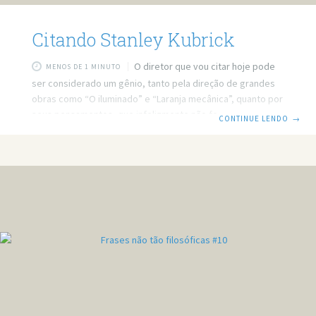
Citando Stanley Kubrick
O diretor que vou citar hoje pode
MENOS DE 1 MINUTO
ser considerado um gênio, tanto pela direção de grandes
obras como “O iluminado” e “Laranja mecânica”, quanto por
seus pensamentos, que infelizmente não foram tão
CONTINUE LENDO
→
expostos, pois ele não concedia entrevistas. Ele fazia
belas adaptações ao cinema, principalmente de livros, pois
trazia as páginas de uma maneira melhor para as telas.
Confira belas frases de Stanley Kubrick: “É um erro
confundir dó com amor.” “As grandes nações sempre
agiram como gângsteres, as pequenas,