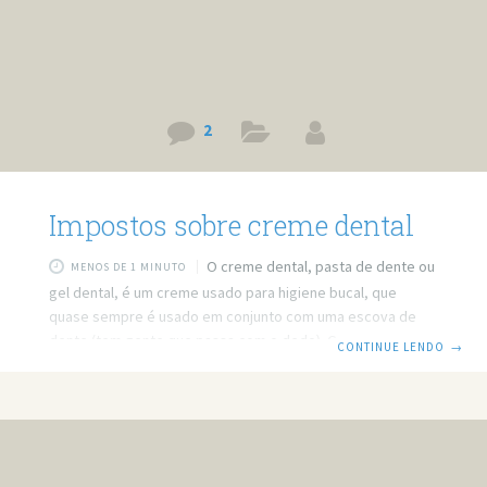
2
Impostos sobre creme dental
O creme dental, pasta de dente ou
MENOS DE 1 MINUTO
gel dental, é um creme usado para higiene bucal, que
quase sempre é usado em conjunto com uma escova de
dente (tem gente que passa com o dedo). O creme dental
CONTINUE LENDO
→
é muito antigo, há registros dele em um manuscrito egípcio
no século IV a.C., na época ele era feito de uma mistura de
sal de cozinha, pimenta, folhas de menta e flores de íris, e
não tinha o mesmo nome de hoje.