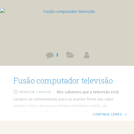
2
Fusão computador televisão
Nós sabemos que a televisão está
MENOS DE 1 MINUTO
sempre se reinventando para se manter firme nas salas
mundo a fora, em pouco tempo evoluímos muito, do
analógico ao digital 3D. O que era um sonho já virou
CONTINUE LENDO
→
realidade, e para agradar ainda mais o telespectador as
marcas não pararam de investir em novas tecnologia,
entraram no mercado as televisões que acessam a