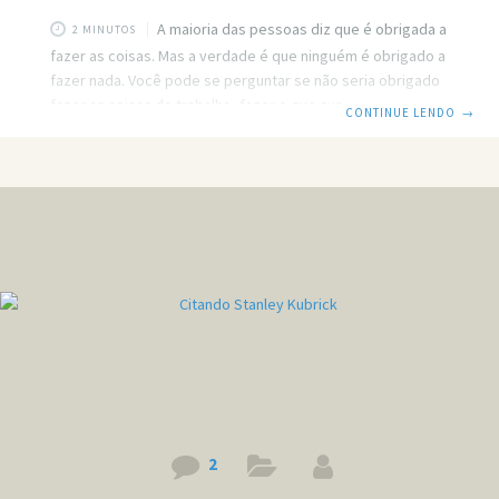
A maioria das pessoas diz que é obrigada a
2 MINUTOS
fazer as coisas. Mas a verdade é que ninguém é obrigado a
fazer nada. Você pode se perguntar se não seria obrigado
fazer as coisas do trabalho, fazer o que sua mãe manda, ou
CONTINUE LENDO
→
mesmo passar o seu celular para o ladrão, e nenhuma
dessas coisas você é obrigado a fazer. Antes de ir me
xingar nos comentários saiba que realmente não é
obrigado, mas se você não fizer é claro que irá
2