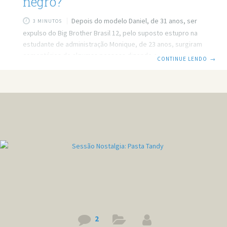
negro?
Depois do modelo Daniel, de 31 anos, ser
3 MINUTOS
expulso do Big Brother Brasil 12, pelo suposto estupro na
estudante de administração Monique, de 23 anos, surgiram
comentários de algumas pessoas dizendo que ele foi
CONTINUE LENDO
→
expulso apenas por ser negro, e que se fosse branco isso
não aconteceria. A verdade é que hoje em dia muitos
negros usam a desculpa das outras pessoas serem
racistas para não fazerem as coisas direito. Claro que ainda
existe racismo hoje em dia, mas não como antigamente.
2