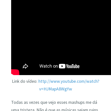
Link do vídeo:
http://www.youtube.com/watch?
v=HJMapA8WgYw
Todas as vezes que vejo esses mashups me dá
uma tristeza. Não é que as músicas sejam ruins,