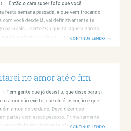
Então o cara super fofo que você
OS
na festa semana passada, e que vem trocando
com você desde lá, vai definitivamente te
o para sair… certo? Ou que tal aquela garota
a continua dizendo o tipo de coisa que gosta
CONTINUE LENDO
→
e mencionou que você realmente gostaria da
de modo que deve significar que ela está
a fazer alguns planos sólidos e conhecê-lo
ceto que o cara super fofo não faça planos
itarei no amor até o fim
Tem gente que já desistiu, que disse para si
O
o amor não existe, que ele é invenção e que
guém amou de verdade. Devo dizer que
em partes com essas pessoas. Primeiramente
que vocês falam realmente não existe, nada é
CONTINUE LENDO
→