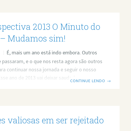
spectiva 2013 O Minuto do
 – Mudamos sim!
É, mais um ano está indo embora. Outros
O
e passaram, e o que nos resta agora são outros
ara continuar nossa jornada e seguir o nosso
sse ano de 2013 vai deixar saudades, mas
CONTINUE LENDO
→
 seguir em frente. Muitas coisas aconteceram
A que mais marcou foi nossa mudança de linha
 Passamos a produzir outro tipo de conteúdo,
do que agrega mais valor ao camarote, e que
es valiosas em ser rejeitado
 diferença na vida das pessoas.