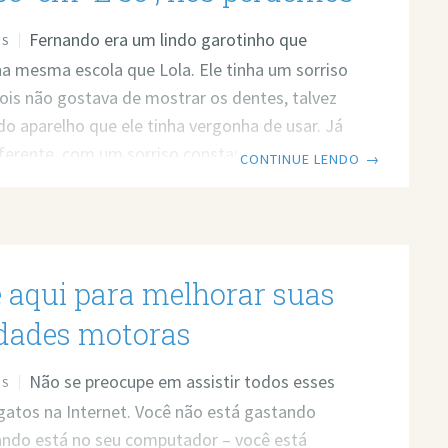
lquer pessoa mais
Fernando era um lindo garotinho que
OS
a mesma escola que Lola. Ele tinha um sorriso
pois não gostava de mostrar os dentes, talvez
do aparelho que ele tinha vergonha de usar. Já
iferente, com um sorriso constante ela cativava
CONTINUE LENDO
→
a conheciam, a garota gostava de mostrar os
rnando era um aluno estudioso, suas matérias
 eram Português e Inglês, ele gostava de
 falando em línguas, Fernando se apaixonou por
e aqui para melhorar suas
a
idades motoras
Não se preocupe em assistir todos esses
OS
gatos na Internet. Você não está gastando
ndo está no seu computador – você está