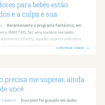
ores para bebês estão
dos e a culpa é sua
Recentemente o programa Fantástico, em
OS
com o INMETRO, fez uma matéria testando
andadores infantis, aqueles objetos utilizados
r as crianças a aprender a andar. O resultado
CONTINUE LENDO
→
odas as marcas foram reprovadas. No momento
 fiquei intrigado com um teste, um teste que
corre risco do andador virar quanto está na
 momento fiquei indignado, mas fiquei calado.
o precisa me superar, ainda
ora, como informou o portal Administradores,
 uma liminar que vale para
 de você
Esse post foi gravado em áudio.
 1 MINUTO