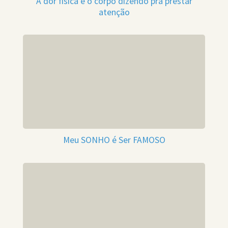
A dor física é o corpo dizendo pra prestar
atenção
Meu SONHO é Ser FAMOSO