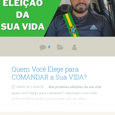
0
Quem Você Elege para
COMANDAR a Sua VIDA?
Nas próximas eleições da sua vida
MENOS DE 1 MINUTO
quem você elege para comandar? Saiba que o seu voto
pode modificar toda a sua jornada. Link do vídeo:
https://www.youtube.com/watch?v=jAfBXEKTUYQ Quer
minha ajuda profissional para resolver seus problemas?