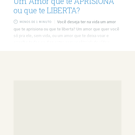
Um Amor que te APRISIONA
ou que te LIBERTA?
Você deseja ter na vida um amor
MENOS DE 1 MINUTO
que te aprisiona ou que te liberta? Um amor que quer você
só pra ele, sem vida, ou um amor que te deixa voar e
escolhe todos os dias estar com você? Link do vídeo:
https://www.youtube.com/watch?v=5YgvvLfXa6I Quer minha
ajuda profissional para resolver seus problemas? Agende
um atendimento: https://bit.ly/3whwGrN