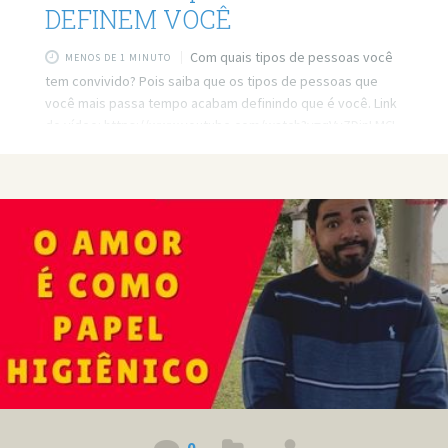
DEFINEM VOCÊ
Com quais tipos de pessoas você
MENOS DE 1 MINUTO
tem convivido? Pois saiba que os tipos de pessoas que
você mais passa tempo acabam definindo que é você. Link
do vídeo: https://www.youtube.com/watch?v=qVvZDjnLM6I
Quer minha ajuda profissional para resolver seus
problemas? Agende um atendimento:
https://bit.ly/3whwGrN