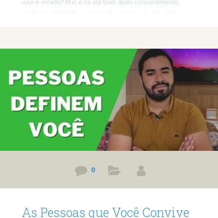
isso é errado? Mas e se ela tiver dado consentimento,
ainda sim não pode pegar? Saiba agora! Link do vídeo:
https://www.youtube.com/watch?v=CWgy6Kiioio Quer
minha ajuda profissional para resolver seus problemas?
Agende um atendimento: https://bit.ly/3whwGrN
0
As Pessoas que Você Convive