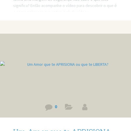
significa? Então acompanhe o vídeo para descobrir o que é
e como aplicar na sua rotina. Link do vídeo:
https://www.youtube.com/watch?v=FHl5YgORiUk Quer
minha ajuda profissional para resolver seus problemas?
Agende um atendimento: https://bit.ly/3whwGrN
0