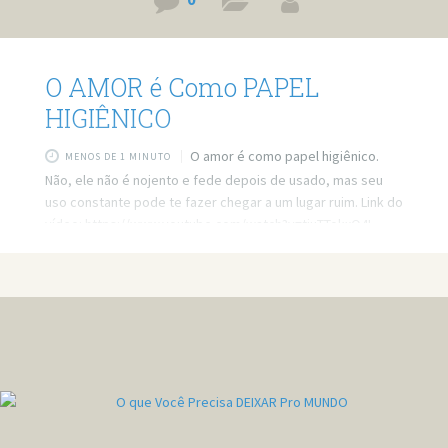
0
O AMOR é Como PAPEL
HIGIÊNICO
O amor é como papel higiênico.
MENOS DE 1 MINUTO
Não, ele não é nojento e fede depois de usado, mas seu
uso constante pode te fazer chegar a um lugar ruim. Link do
vídeo: https://www.youtube.com/watch?v=tjuTTokxQ4I
Quer minha ajuda profissional para resolver seus
problemas? Agende um atendimento:
https://bit.ly/3whwGrN