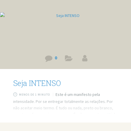
0
Seja INTENSO
Este é um manifesto pela
MENOS DE 1 MINUTO
intensidade. Por se entregar totalmente as relações. Por
não aceitar meio termo. É tudo ou nada, preto ou branco,
quente ou frio, mas jamais morno. É sobre ser intenso! Link
do vídeo: https://www.youtube.com/watch?v=dDFnAT0H76E
Quer minha ajuda profissional para resolver seus