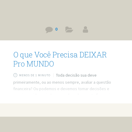
0
O que Você Precisa DEIXAR
Pro MUNDO
Toda decisão sua deve
MENOS DE 1 MINUTO
primeiramente, ou ao menos sempre, avaliar a questão
financeira? Ou podemos e devemos tomar decisões e
seguir caminhos, ainda que analisando o custo financeiro
não seja uma boa ideia. Vem cá descobrir! Link do vídeo:
https://www.youtube.com/watch?v=42g3s52UvrU Quer
minha ajuda profissional para resolver seus problemas?
Agende um atendimento: https://bit.ly/3whwGrN