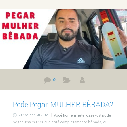
Agende um atendimento: https://bit.ly/3whwGrN
0
Pode Pegar MULHER BÊBADA?
Você homem heterossexual pode
MENOS DE 1 MINUTO
pegar uma mulher que está completamente bêbada, ou