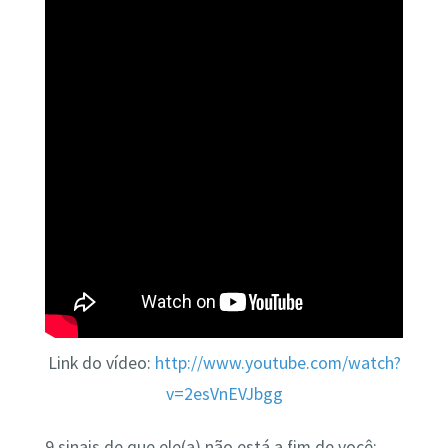
Link do vídeo:
http://www.youtube.com/watch?
v=2esVnEVJbgg
9 sinais de que ele(a) não está a fim de você: