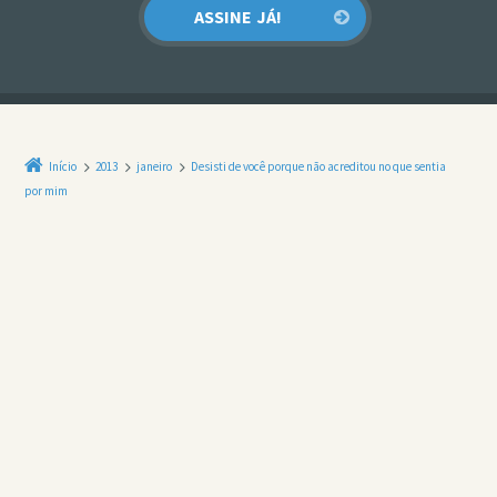
Início
2013
janeiro
Desisti de você porque não acreditou no que sentia
por mim