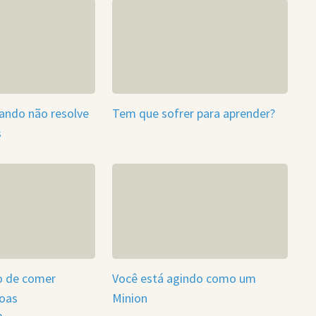
mando não resolve
Tem que sofrer para aprender?
s
 de comer
Você está agindo como um
soas
Minion