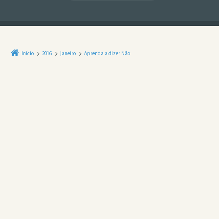
Início
2016
janeiro
Aprenda a dizer Não