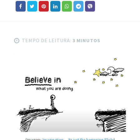
TEMPO DE LEITURA:
3 MINUTOS
(Imagem:
Imagination… Its just the beginning/Flickr
)