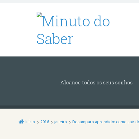
Alcance todos os seus sonhos.
Início
2016
janeiro
Desamparo aprendido: como sair do 