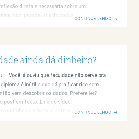
eflexão direta e necessária sobre um
silencioso: pessoas machucadas que
CONTINUE LENDO
→
aram dor em ódio — e estão sabotando seus
elacionamentos. Não se trata de negar erros,
 injustiças. Mas sim de entender que
r e odiar um grupo inteiro nunca será o
dade ainda dá dinheiro?
refere ler? Então leia o post em texto. Link do
tps://www.youtube.com/watch?v=zt5O760GAIo
Você já ouviu que faculdade não serve pra
 ajuda profissional para resolver
OS
diploma é inútil e que dá pra ficar rico sem
ntão vem descobrir os dados. Prefere ler?
 o post em texto. Link do vídeo:
ww.youtube.com/watch?v=TmyI18sFKVE Quer
CONTINUE LENDO
→
a profissional para resolver seus problemas?
 atendimento: https://bit.ly/3whwGrN
 ainda vale a pena? O que os dados realmente