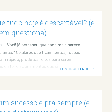
e tudo hoje é descartável? (e
ém questiona)
Você já percebeu que nada mais parece
OS
 antes? Celulares que ficam lentos, roupas
am rápido, produtos feitos para serem
dos e até relacionamentos que já começam com
CONTINUE LENDO
→
alidade. Será que estamos vivendo em uma
onde tudo foi feito para acabar? Prefere ler?
 o post em texto. Link do vídeo:
ww.youtube.com/watch?v=DUl2bRBCz7I As
m sucesso é pra sempre (e
 são mais feitas para durar — e talvez esse
oblema Vivemos em uma época em que tudo