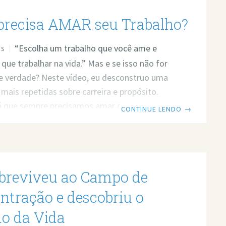
ocê não precisa de faculdade.”“Diploma é
precisa AMAR seu Trabalho?
assado.”“Graduação não garante dinheiro.”
ses se tornaram comuns, especialmente com o
“Escolha um trabalho que você ame e
OS
to
 que trabalhar na vida.” Mas e se isso não for
e verdade? Neste vídeo, eu desconstruo uma
 mais repetidas sobre carreira e propósito.
rá que sempre precisamos amar o que fazemos
CONTINUE LENDO
→
s felizes? Prefere ler? Então leia o post em
k do vídeo: https://www.youtube.com/watch?
0gk Quer minha ajuda profissional para
seus problemas? Agende um atendimento:
obreviveu ao Campo de
t.ly/3whwGrN “Escolha um trabalho que você
 ou realidade? “Escolha um trabalho
ntração e descobriu o
do da Vida