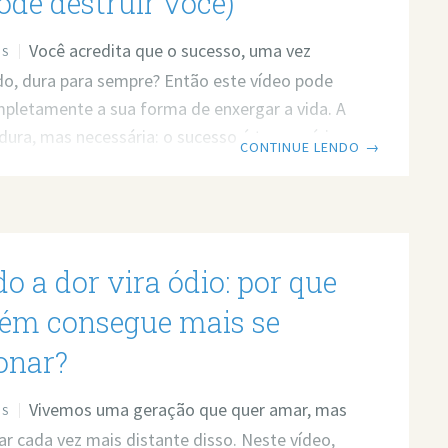
ode destruir você)
Você acredita que o sucesso, uma vez
OS
o, dura para sempre? Então este vídeo pode
letamente a sua forma de enxergar a vida. A
dura, mas necessária: o sucesso é temporário.
CONTINUE LENDO
→
r? Então leia o post em texto. Link do vídeo:
ww.youtube.com/watch?v=yPgLYEi9XPo O
o dura para sempre — e isso não é um
Nenhum sucesso dura para sempre. Assim
o a dor vira ódio: por que
a, ele é temporário. Mas o que isso realmente
na prática? Imagine uma empresa
ém consegue mais se
ionar?
Vivemos uma geração que quer amar, mas
OS
ar cada vez mais distante disso. Neste vídeo,