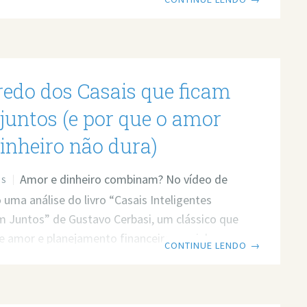
eira, decidiu deixar a carreira representando a
ra competir pelo Brasil. E essa escolha diz
 sobre identidade, pertencimento e cultura
 do que parece à primeira vista. Esse vídeo é um
redo dos Casais que ficam
ra olhar para o Brasil com outros olhos —
mplexo
 juntos (e por que o amor
inheiro não dura)
Amor e dinheiro combinam? No vídeo de
OS
o uma análise do livro “Casais Inteligentes
 Juntos” de Gustavo Cerbasi, um clássico que
e amor e planejamento financeiro caminham
CONTINUE LENDO
→
. Prefere ler? Então leia o post em texto. Link
 https://www.youtube.com/watch?
ozU Quer minha ajuda profissional para