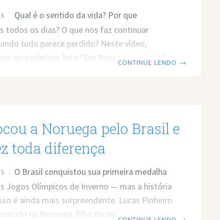
Qual é o sentido da vida? Por que
OS
 todos os dias? O que nos faz continuar
ndo tudo parece perdido? Neste vídeo,
os no poderoso livro “Em Busca de Sentido”,
CONTINUE LENDO
→
Frankl — um psiquiatra judeu que sobreviveu
s de concentração da Segunda Guerra Mundial
rmou sua dor em uma das maiores obras sobre
 sentido da vida. Prefere ler? Então leia o post
ocou a Noruega pelo Brasil e
Link do vídeo:
ww.youtube.com/watch?v=wDarALr1JLY Quer
ez toda diferença
a profissional para resolver
O Brasil conquistou sua primeira medalha
OS
s Jogos Olímpicos de Inverno — mas a história
isso é ainda mais surpreendente. Lucas Pinheiro
nascido na Noruega, filho de pai norueguês e
CONTINUE LENDO
→