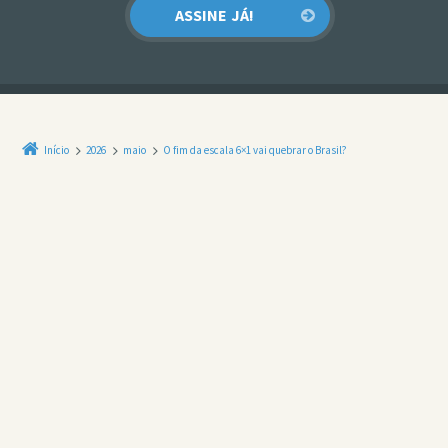
Início
2026
maio
O fim da escala 6×1 vai quebrar o Brasil?