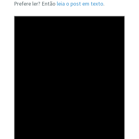
Prefere ler? Então
leia o post em texto
.