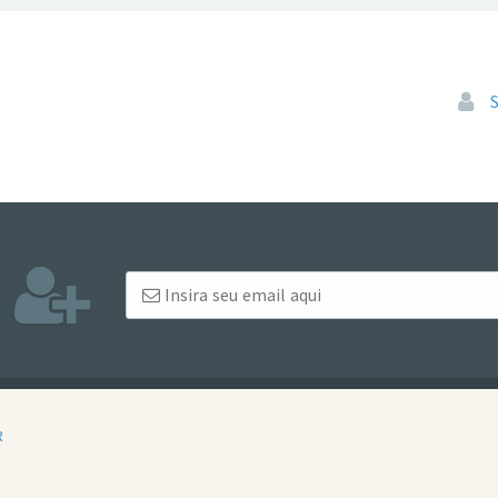
Pular
R