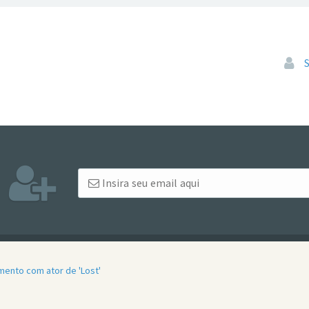
Pular
ento com ator de 'Lost'