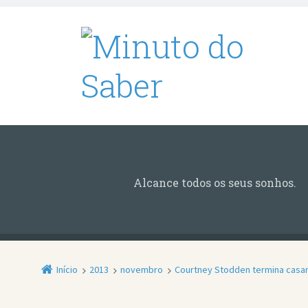
Alcance todos os seus sonhos.
Início
2013
novembro
Courtney Stodden termina casam