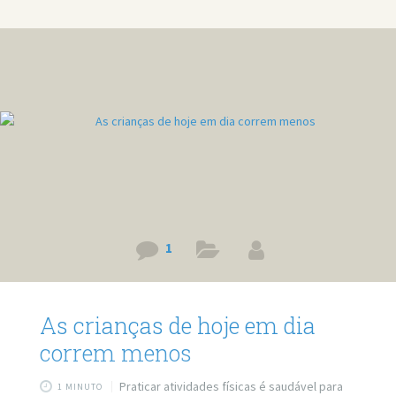
conseguirá ser seu. Sei que ficou meio complicada essa
definição, mas é complicado mesmo. É que ela, a amiga, já
foi amiga de três garotas que gostei, todas as três
1
As crianças de hoje em dia
correm menos
Praticar atividades físicas é saudável para
1 MINUTO