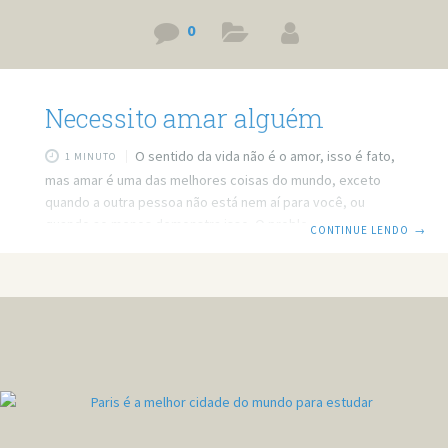
0
Necessito amar alguém
O sentido da vida não é o amor, isso é fato,
1 MINUTO
mas amar é uma das melhores coisas do mundo, exceto
quando a outra pessoa não está nem aí para você, ou
quando ao menos demonstra isso. O problema é quando
CONTINUE LENDO
→
amar deixa de ser um desejo e passa a ser uma
necessidade, igual àquelas que você tem de ir ao banheiro.
E quando o amor passa a ser uma necessidade é que os
problemas começam a surgir. Você não mais escolhe