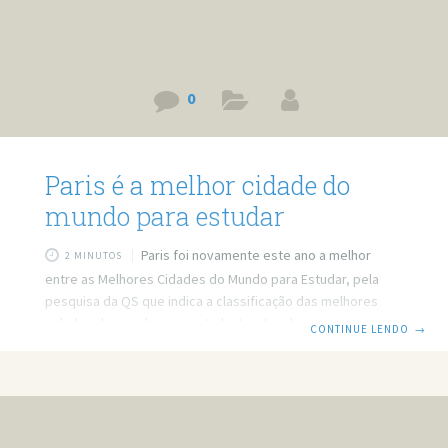
0
Paris é a melhor cidade do
mundo para estudar
Paris foi novamente este ano a melhor
2 MINUTOS
entre as Melhores Cidades do Mundo para Estudar, pela
pesquisa da QS que indica a classificação das melhores
cidades do mundo para estudantes. Londres ficou dois
CONTINUE LENDO
→
pontos atrás, perdendo por pouco a melhor posição. A
classificação, compilada anualmente pela equipe
responsável pela pesquisa das Posições das
Universidades do Mundo pela QS, é baseada em cinco
categorias principais, que são então divididas em critérios