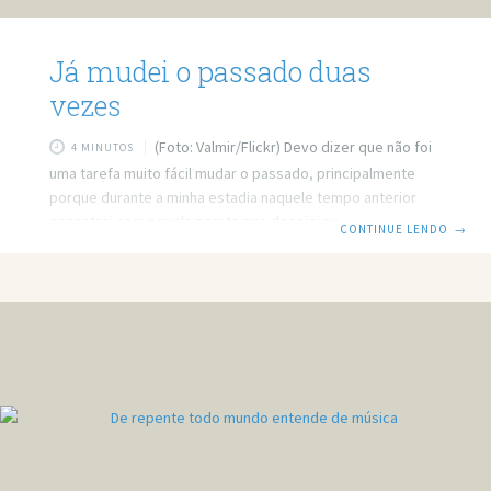
Já mudei o passado duas
vezes
(Foto: Valmir/Flickr) Devo dizer que não foi
4 MINUTOS
uma tarefa muito fácil mudar o passado, principalmente
porque durante a minha estadia naquele tempo anterior
encontrei com aquela garota que desejei nunca mais ver.
CONTINUE LENDO
→
Mas bem, eu estava no passado, e precisa fazer o que
tinha planejado, afinal não é todo dia que se pode mudar
sua história. Na primeira vez que retornei ao passado foi
para evitar com que eu tivesse escolhido aquele curso na
faculdade. Pois só depois de formado e trabalhando