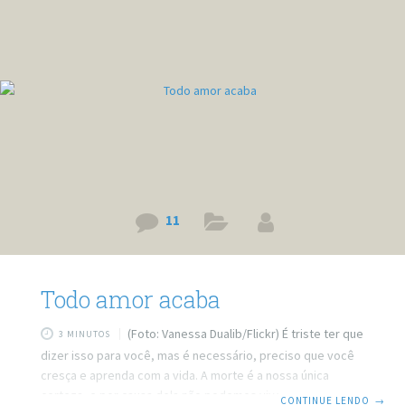
o primeiro filho de uma das famílias que ali moravam
completou a idade correta para a tão sonhada escolha da
11
Todo amor acaba
(Foto: Vanessa Dualib/Flickr) É triste ter que
3 MINUTOS
dizer isso para você, mas é necessário, preciso que você
cresça e aprenda com a vida. A morte é a nossa única
certeza, e por causa dela não podemos viver para sempre.
CONTINUE LENDO
→