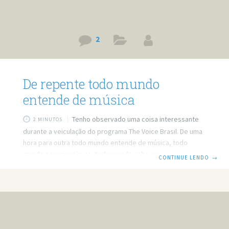
2
De repente todo mundo
entende de música
Tenho observado uma coisa interessante
2 MINUTOS
durante a veiculação do programa The Voice Brasil. De uma
hora para outra todo mundo entende de música, todo
mundo aprecia música, todo mundo sabe aquela música
CONTINUE LENDO
→
que o Sam Alves cantou, todo mundo, com apenas a minha
exceção. Essa minha dúvida surgiu quando me falaram de
um falsete que o Sam Alves fez, e fiquei boiando sem
saber o que é um falsete. Pois bem, então fui procurar o
que é isso e descobri que faço