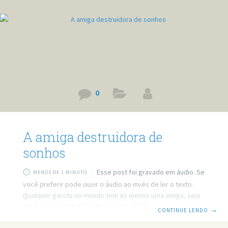
0
A amiga destruidora de
sonhos
Esse post foi gravado em áudio. Se
MENOS DE 1 MINUTO
você preferir pode ouvir o áudio ao invés de ler o texto.
Qualquer garota no mundo tem ao menos uma amiga, seja
ela falsa ou verdadeira. Mas poucas terão uma amiga que
CONTINUE LENDO
→
irá significar que se ela é sua amiga, aquele cara não