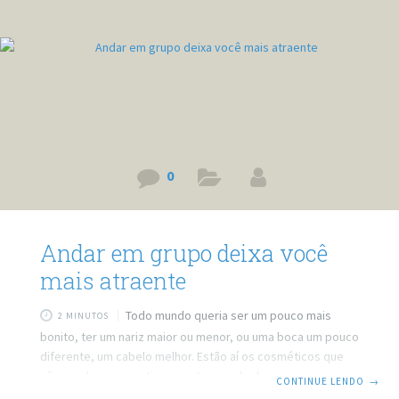
individuais: classificação da universidade; a composição da
população estudantil; qualidade de vida;
0
Andar em grupo deixa você
mais atraente
Todo mundo queria ser um pouco mais
2 MINUTOS
bonito, ter um nariz maior ou menor, ou uma boca um pouco
diferente, um cabelo melhor. Estão aí os cosméticos que
não me deixam mentir, e que tem ganhado uma grande
CONTINUE LENDO
→
aceitação entre os homens também. Porém existem coisas