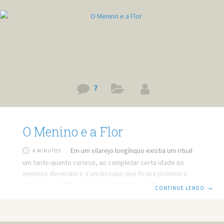
7
O Menino e a Flor
Em um vilarejo longínquo existia um ritual
4 MINUTOS
um tanto quanto curioso, ao completar certa idade os
meninos deveriam ir a um bosque que ficava próximo a
cidade e escolher uma das lindas flores que ocupavam
CONTINUE LENDO
→
aquele lugar. A escolha era extremamente importante, pois
o menino cuidaria da flor para sempre. Assim que
escolhesse a flor o menino tornava-se homem. Um belo dia