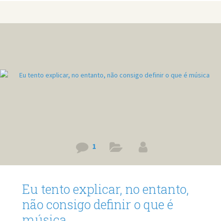
muito simples que deixam qualquer pessoa mais atraente,
um sorriso já é suficiente, ou mesmo andar em grupo. Isso
mesmo, andar em grupo deixa as pessoas mais atraentes.
É o que afirma um estudo da Universidade
1
Eu tento explicar, no entanto,
não consigo definir o que é
música