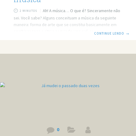
Ah! A música… O que é? Sinceramente não
2 MINUTOS
sei. Você sabe? Alguns conceituam a música da seguinte
maneira: forma de arte que se constitui basicamente em
combinar sons e ritmo seguindo uma pré-organização ao
CONTINUE LENDO
→
longo do tempo. Seria simples assim? Bem, não a
compreendo como uma definição tão óbvia, pois nem
sempre combinar elementos é tão fácil. Mas apesar de não
saber compactar palavras para decifrar o que é a música,
devo dizer uma coisa: É algo bom… Bom em que sentido?
0