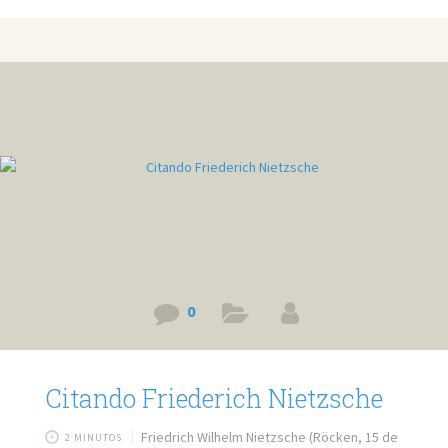
A vida vai acabar, e infelizmente, o amor também. Não fique
triste e, por favor, não se suicide agora que todo o sentido
da sua vida foi embora. Essa história de que o sentido da
vida é o amor é coisa que inventaram.
0
Citando Friederich Nietzsche
Friedrich Wilhelm Nietzsche (Röcken, 15 de
2 MINUTOS