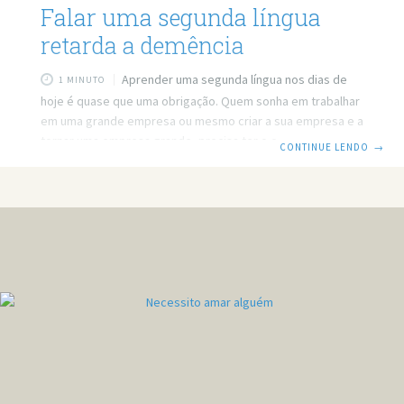
Falar uma segunda língua
retarda a demência
Aprender uma segunda língua nos dias de
1 MINUTO
hoje é quase que uma obrigação. Quem sonha em trabalhar
em uma grande empresa ou mesmo criar a sua empresa e a
tornar uma empresa grande, precisa ter o conhecimento
CONTINUE LENDO
→
de ao menos uma segunda e até uma terceira língua. Só
que além de ser uma mão na roda no mercado de trabalho,
uma segunda língua pode retardar em até cinco anos um
quadro de demência. O estudo, realizado pela
Universidade de Edimburgo e pelo