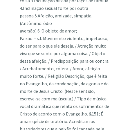
coisa.3.Inclinação ditada por laços de família.
4.Inclinação sexual forte por outra
pessoa.5.Afeição, amizade, simpatia.
(Antônimo: ódio
aversão).6. O objeto de amor;
Paixão = s.f. Movimento violento, impetuoso,
do ser para o que ele deseja. / Atração muito
viva que se sente por alguma coisa. / Objeto
dessa afeição. / Predisposição para ou contra.
/ Arrebatamento, cólera. / Amor, afeição
muito forte. / Religião Descrição, que é feita
no Evangelho, da condenação, da agonia e da
morte de Jesus Cristo. (Neste sentido,
escreve-se com maiúscula.) / Tipo de música
vocal dramática que relata os sofrimentos de
Cristo de acordo com o Evangelho. &151; É
uma espécie de oratório. Acreditam os
historiadores que a paixão foi cantada pela