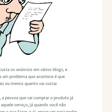
usta os anúncios em vários blogs, e
 um problema que acontece é que
is ou menos quanto vai custar.
a pessoa que vai comprar o produto já
 aquele serviço, já quando você não
r o que fazer, e aí, enviar um para poder