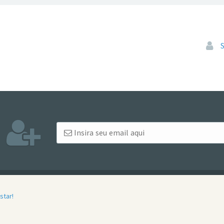
Pular
star!