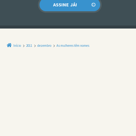
Início
2011
dezembro
As mulheres têm nomes