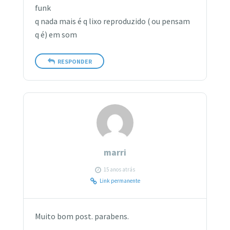
funk
q nada mais é q lixo reproduzido ( ou pensam
q é) em som
RESPONDER
marri
15 anos atrás
Link permanente
Muito bom post. parabens.