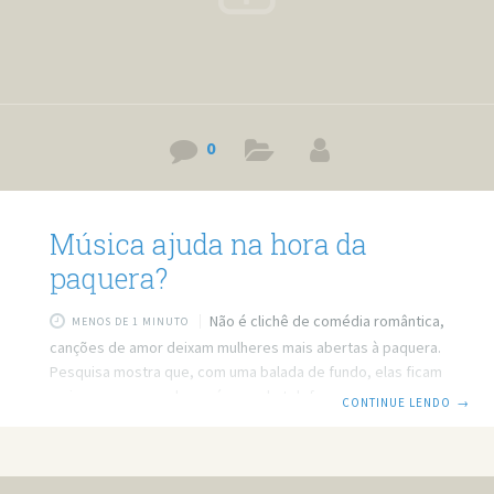
0
Música ajuda na hora da
paquera?
Não é clichê de comédia romântica,
MENOS DE 1 MINUTO
canções de amor deixam mulheres mais abertas à paquera.
Pesquisa mostra que, com uma balada de fundo, elas ficam
mais propensas a dar o número de telefone. Você já
CONTINUE LENDO
→
reparou que o cara com o violão faz um tremendo sucesso
com as mulheres? Um grupo de pesquisadores franceses
conseguiu comprovar cientificamente que uma música de
fundo pode deixar as mulheres mais receptivas à paquera.