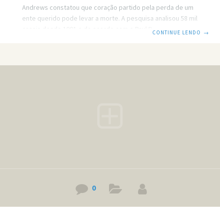
Andrews constatou que coração partido pela perda de um
ente querido pode levar a morte. A pesquisa analisou 58 mil
casais desde 1991 e de acordo com o Paul Boyle,
CONTINUE LENDO
→
pesquisador responsável, muitos passaram pelo “efeito
viuvez”. Entre os participantes 40% das mulheres e 26%
dos homens faleceram até três anos após a perda do
marido ou esposa. E 12 pessoas inclusive morreram no
mesmo dia. As causas das mortes incluíram desde câncer e
0