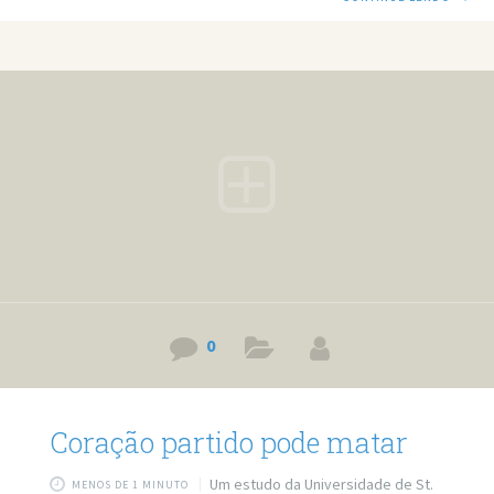
nos Estados Unidos, mostrou que os homens também
fazem uma encenação na hora do clímax. Na pesquisa, que
envolveu 200 universitários, 25% dos homens e 50% das
melhores afirmaram já terem fingido um orgasmo durante
uma relação sexual. O estudo foi publicado na edição de
novembro da revista científica Journal of
0
Coração partido pode matar
Um estudo da Universidade de St.
MENOS DE 1 MINUTO