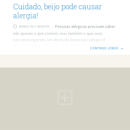
Cuidado, beijo pode causar
alergia!
Pessoas alérgicas precisam saber
MENOS DE 1 MINUTO
não apenas o que comem, mas também o que seus
parceiros ingerem. Um alerta do American College of
Allergy, Asthma and Immunology afirma que quem tem
CONTINUE LENDO
→
alergias com alguns alimentos podem sofrer problemas só
de beijar alguém que consumiu o que lhe causa alergia. E
escovar os dentes ou esperar algumas horas nem sempre
da certo. Sami Bahna, presidente da instituição, explica que
o sistema imunológico da pessoa que é muito alérgica
reage de maneira severa,