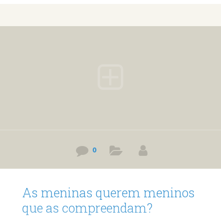
outro, até porque ele é que está certo, mas o certo
mesmo, seria os dois admitirem o erro, e pedir desculpa
um ao outro. O ser humano tem um grave problema de não
admitir o erro, e sempre colocar a culpa nos outros, em
vez de
0
As meninas querem meninos
que as compreendam?