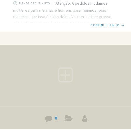
Atenção: A pedidos mudamos
MENOS DE 1 MINUTO
mulheres para meninas e homens para meninos, pois
disseram que isso é coisa deles. Vou ser curto e grosso,
não. Pelo menos não é isso que elas procuram, ou você
CONTINUE LENDO
→
acha que aqueles caras com a camisa colada no corpo, e
mostrando a cueca são meninos compreensíveis, é claro
que não. Veja a comparação, você está procurando por uma
roupa para ir a algum lugar, você pode ir a uma loja de
roupas, ou em alguns
0