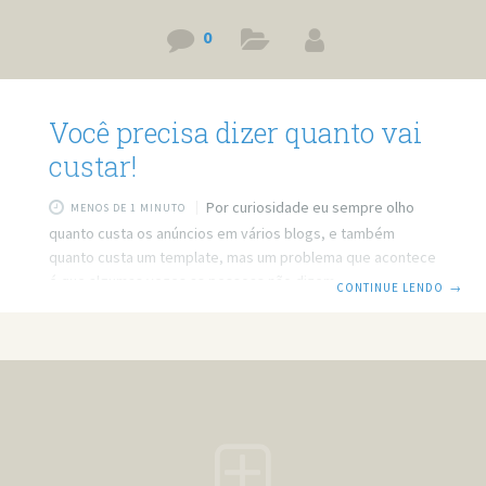
0
Você precisa dizer quanto vai
custar!
Por curiosidade eu sempre olho
MENOS DE 1 MINUTO
quanto custa os anúncios em vários blogs, e também
quanto custa um template, mas um problema que acontece
é que algumas vezes as pessoas não dizem mais ou menos
CONTINUE LENDO
→
quanto vai custar. Quando você determina um valor médio,
a pessoa que vai comprar o produto já imagina quanto ela
terá que gastar com aquele serviço, já quando você não
determina o preço a pessoa fica sem saber o que fazer, e
aí, enviar um para