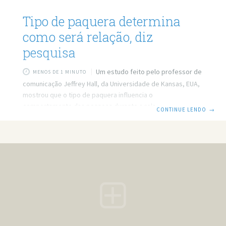
Tipo de paquera determina
como será relação, diz
pesquisa
Um estudo feito pelo professor de
MENOS DE 1 MINUTO
comunicação Jeffrey Hall, da Universidade de Kansas, EUA,
mostrou que o tipo de paquera influencia o
comportamento das pessoas durante a relação. Para fazer
CONTINUE LENDO
→
a pesquisa, mais de 5 mil adultos foram entrevistados
sobre seus estilos de paquera e modos de comunicar
interesse romântico. Analisando os resultados, foram
identificados cinco estilos de paquera: física, tradicional,
educada, sincera e divertida. A paquera física envolve a
expressão do interesse sexual por um parceiro em
potencial. Pessoas