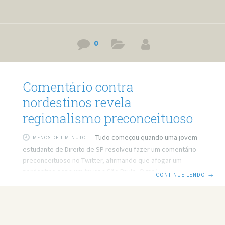
0
Comentário contra
nordestinos revela
regionalismo preconceituoso
Tudo começou quando uma jovem
MENOS DE 1 MINUTO
estudante de Direito de SP resolveu fazer um comentário
preconceituoso no Twitter, afirmando que afogar um
nordestino seria um favor a São Paulo. O motivo da revolta
CONTINUE LENDO
→
foi porque Dilma foi eleita para presidente e os ‘culpados’,
na concepção dela, seriam as regiões Norte e Nordeste,
onde a Presidenta teve um alto índice de aprovação. É claro
que a universitária paulista achou que seu comentário