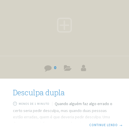
Os cientistas da Universidades da Bretanha e de Paris
testaram
0
Desculpa dupla
Quando alguém faz algo errado o
MENOS DE 1 MINUTO
certo seria pedir desculpa, mas quando duas pessoas
estão erradas, quem é que deveria pedir desculpa. Uma
das pessoas vai dizer que quem deveria pedir desculpa é o
CONTINUE LENDO
→