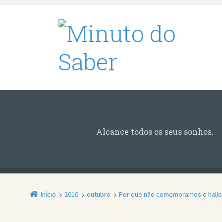
Alcance todos os seus sonhos.
Início
2010
outubro
Por que não comemoramos o hall