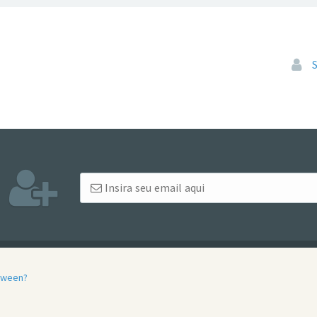
Pular
oween?