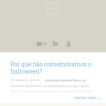
1
Por que não comemoramos o
halloween?
Assistindo aqueles filmes ou
MENOS DE 1 MINUTO
desenhos americanos, eu me pergunto por que a gente
não faz que nem aquelas crianças, e sai de porta em porta
dizendo “doces ou travessuras”, se fossemos fazer isso
CONTINUE LENDO
→
aqui no Brasil é capaz do pessoal chamar a polícia. Veja as