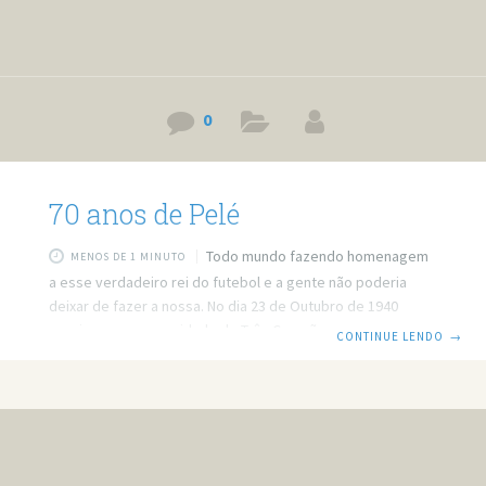
0
70 anos de Pelé
Todo mundo fazendo homenagem
MENOS DE 1 MINUTO
a esse verdadeiro rei do futebol e a gente não poderia
deixar de fazer a nossa. No dia 23 de Outubro de 1940
nascia na pequena cidade de Três Corações em Minas
CONTINUE LENDO
→
Gerais um menino chamado Edson Arantes do Nascimento,
um menino que viria a se tornar Pelé, o rei do futebol.
Agora pra relembrar a vida desse ídolo você curte algumas
homenagens feitas para ele. Link do vídeo:
http://www.youtube.com/watch?v=-KHmvcpKXa8 A
homenagem do Jornal Nacional. Link