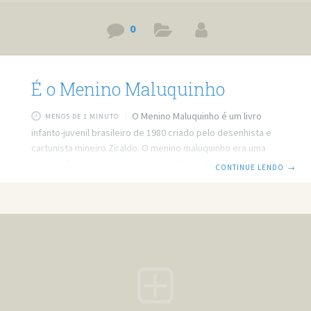
0
É o Menino Maluquinho
O Menino Maluquinho é um livro
MENOS DE 1 MINUTO
infanto-juvenil brasileiro de 1980 criado pelo desenhista e
cartunista mineiro Ziraldo. O menino maluquinho era uma
criança alegre e sapeca, por isso o termo “maluquinho”,
CONTINUE LENDO
→
mas isso todo mundo deve saber. O livro se tornou um
sucesso, tendo vendido até dezembro de 2006 mais de
dois milhões e meio de exemplares, sendo conhecido por
inúmeras crianças, servindo de inspiração para uma peça
teatral, filmes, histórias em quadrinhos e uma série de TV.
Também é