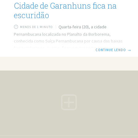
Cidade de Garanhuns fica na
escuridão
Quarta-feira (20), a cidade
MENOS DE 1 MINUTO
Pernambucana localizada no Planalto da Borborema,
conhecida como Suíça Pernambucana por causa das baixas
temperaturas no inverno, ficou em quase total escuridão, a
CONTINUE LENDO
→
única coisa que se tinha de luz eram: os carros, as velas, as
lanternas e os celulares. Entre as 18h40 e as 19h15, ou seja,
durante 75 minutos a cidade ficou quase parada, sem
energia e sem comunicação (pois algumas operadoras de
celular não funcionaram). Outras cidades perto de
Garanhuns também foram afetadas