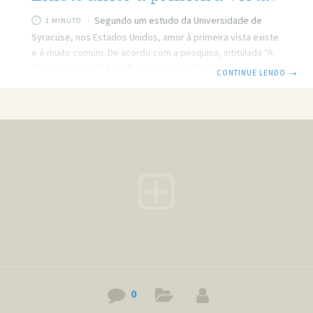
Segundo um estudo da Universidade de
1 MINUTO
Syracuse, nos Estados Unidos, amor à primeira vista existe
e é muito comum. De acordo com a pesquisa, intitulada “A
Neuroimagem do Amor”, se apaixonar demora apenas um
CONTINUE LENDO
→
quinto de segundo. Mas como os cientistas chegaram a
essa conclusão? Eles sugerem que se apaixonar é uma
ação quantificável, que pode ser medida por meio das
substâncias químicas liberadas pelo cérebro humano.
Segundo a pesquisa, a paixão pode não só provocar a
mesma sensação eufórica causada pelo
0