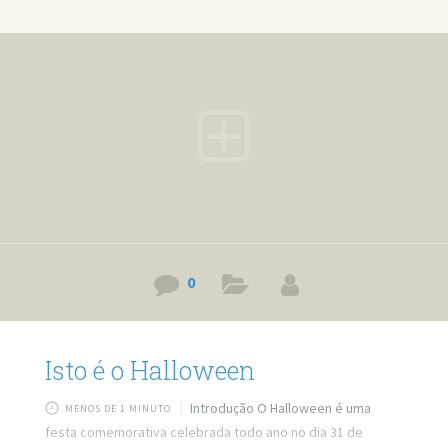
vantagens do halloween, se não cair no sábado ou domingo
o dia é um feriado, nesse dia as pessoas se vestem das
mais loucas fantasias, fazem festas, comem coisas
diferentes, e se divertem muito ou
0
Isto é o Halloween
Introdução O Halloween é uma
MENOS DE 1 MINUTO
festa comemorativa celebrada todo ano no dia 31 de