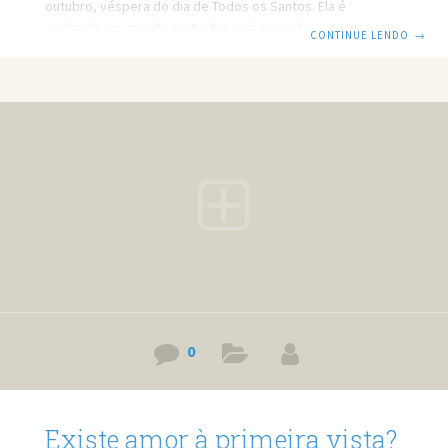
outubro, véspera do dia de Todos os Santos. Ela é
realizada em grande parte dos países ocidentais, porém é
CONTINUE LENDO
→
mais representativa nos Estados Unidos. Neste país,
levada pelos imigrantes irlandeses, ela chegou em meados
do século XIX. História do Dia das Bruxas A história desta
data comemorativa tem mais de 2500 anos. Surgiu entre o
povo celta, que acreditavam que no último dia do verão (31
0
Existe amor à primeira vista?