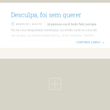
Desculpa, foi sem querer
Já pensou você todo feliz porque
MENOS DE 1 MINUTO
foi na casa daquela(e) menina(o), ou então está na casa de
um amigo, ou mesmo numa festa, aí de repente, “beifiti“,
você quebrou alguma coisa, num tem jeito de consertar,
CONTINUE LENDO
→
até tem, mas primeiro, você vai ter que pedir desculpa. É
muito difícil para o anfitrião aceitar que aquela pessoa
quebrou algo da sua casa/lugar, principalmente se o objeto
for muito caro ou de valor incalculável. Mas agora o jeito é
pedir desculpa, e