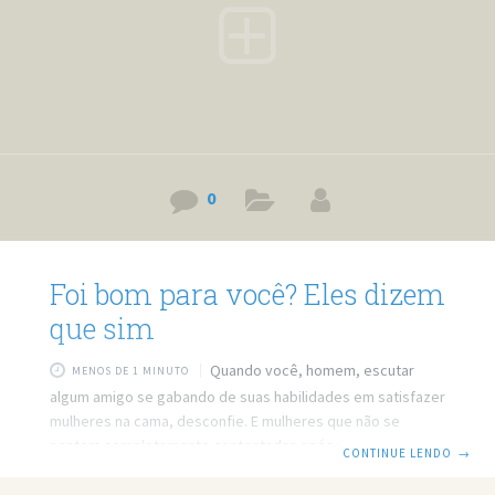
0
Foi bom para você? Eles dizem
que sim
Quando você, homem, escutar
MENOS DE 1 MINUTO
algum amigo se gabando de suas habilidades em satisfazer
mulheres na cama, desconfie. E mulheres que não se
sentem completamente contentadas após uma relação
CONTINUE LENDO
→
sexual, saiba que você não está só. Uma pesquisa mostrou
que existe um número maior de homens que acredita ter