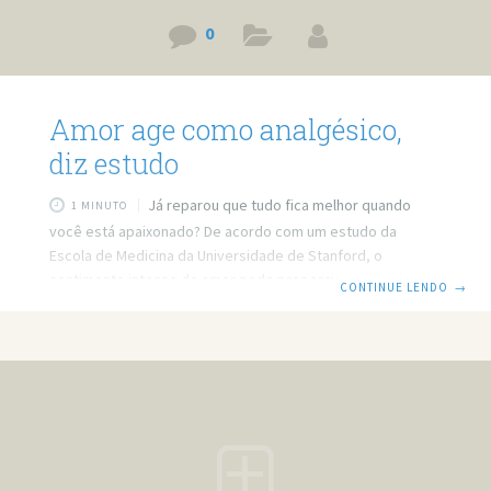
0
Amor age como analgésico,
diz estudo
Já reparou que tudo fica melhor quando
1 MINUTO
você está apaixonado? De acordo com um estudo da
Escola de Medicina da Universidade de Stanford, o
sentimento intenso de amor pode proporcionar no cérebro
CONTINUE LENDO
→
os mesmos efeitos que analgésicos no alívio da dor.
Segundo Sean Mackey, chefe do departamento que estuda
dor na Escola de Medicina de Stanford, quando a pessoa
está naquela fase intensa do amor, seu cérebro sofre
alterações significativas que mudam seu humor e sua
experiência de dor. De acordo com