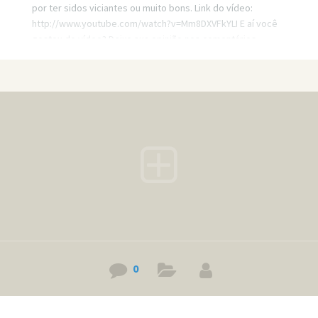
por ter sidos viciantes ou muito bons. Link do vídeo:
http://www.youtube.com/watch?v=Mm8DXVFkYLI E aí você
gostou do vídeo? Deixe sua opinião nos comentários.
0