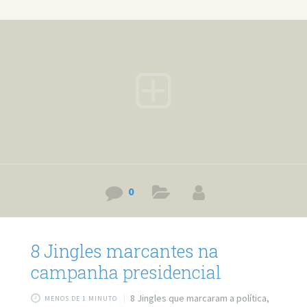
levado última parceira ao orgasmo do que mulheres que
dizem realmente ter atingido o clímax. A pergunta do título
foi feita pela Pesquisa Nacional de Saúde e
Comportamento Sexual (NSSHB) da Universidade
0
8 Jingles marcantes na
campanha presidencial
8 Jingles que marcaram a política,
MENOS DE 1 MINUTO