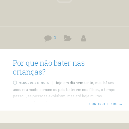
1
Por que não bater nas
crianças?
Hoje em dia nem tanto, mas há uns
MENOS DE 1 MINUTO
anos era muito comum os país baterem nos filhos, o tempo
passou, as pessoas evoluíram, mas até hoje muitas
crianças ainda apanham, mas porque exatamente não
CONTINUE LENDO
→
devemos bater nelas. Todas as pessoas tem um fator
emocional, umas fortes outras fracas, e normalmente
quando a gente é criança o nosso emocional normalmente
é fraco, então, quando essas crianças cresceram, podem