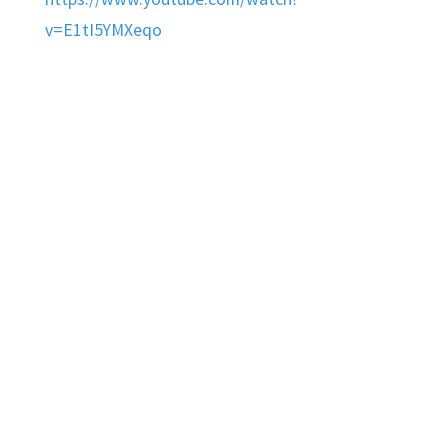
v=E1tI5YMXeqo