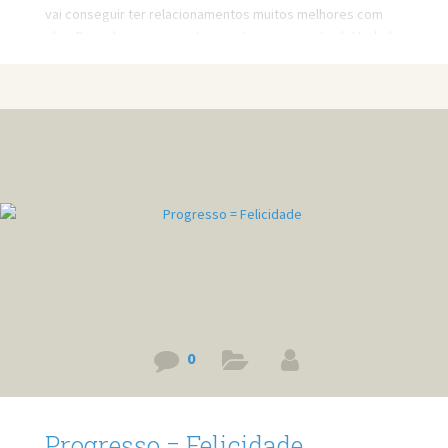
vai conseguir ter relacionamentos muitos melhores com
elas. Descubra esses motivos antes que seja tarde! Link do
vídeo: https://www.youtube.com/watch?v=ZDBEF5roRBw
0
Progresso = Felicidade