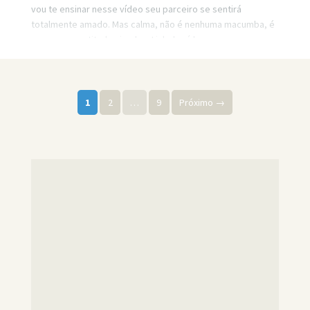
vou te ensinar nesse vídeo seu parceiro se sentirá
totalmente amado. Mas calma, não é nenhuma macumba, é
apenas uma atitude simples. Link do vídeo:
https://www.youtube.com/watch?v=eErw2OyDs_o
Paginação de posts
1
2
…
9
Próximo →