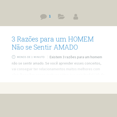
1
3 Razões para um HOMEM
Não se Sentir AMADO
Existem 3 razões para um homem
MENOS DE 1 MINUTO
não se sentir amado. Se você aprender esses conceitos,
vai conseguir ter relacionamentos muitos melhores com
eles. Descubra esses motivos antes que seja tarde! Link do
vídeo: https://www.youtube.com/watch?v=EqLd5sjDM0c