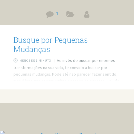
1
Busque por Pequenas
Mudanças
Ao invés de buscar por enormes
MENOS DE 1 MINUTO
transformações na sua vida, te convido a buscar por
pequenas mudanças. Pode até não parecer fazer sentido,
mas é isso que separa muitas pessoas do sucesso. Link do
vídeo: https://www.youtube.com/watch?v=P5xLZaSpUBM