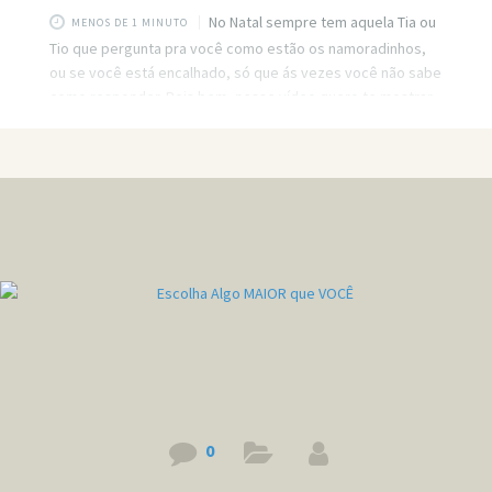
No Natal sempre tem aquela Tia ou
MENOS DE 1 MINUTO
Tio que pergunta pra você como estão os namoradinhos,
ou se você está encalhado, só que ás vezes você não sabe
como responder. Pois bem, nesse vídeo quero te mostrar
15 maneiras de você responder, sem perder a classe. Link
do vídeo: https://www.youtube.com/watch?v=C9pEBkZH6_k
0