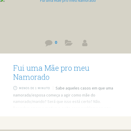
0
Fui uma Mãe pro meu
Namorado
Sabe aqueles casos em que uma
MENOS DE 1 MINUTO
namorada/esposa começa a agir como mãe do
namorado/marido? Será que isso está certo? Não.
Descubra agora o motivo e evite esse problema no seu
relacionamento. Link do vídeo:
https://www.youtube.com/watch?v=-0K5jbky1f0