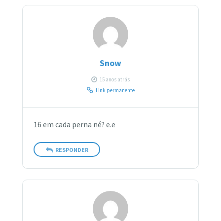
Snow
15 anos atrás
Link permanente
16 em cada perna né? e.e
RESPONDER