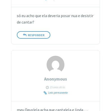
só eu acho que ela deveria posar nua e desistir
de cantar?
RESPONDER
Anonymous
15 anos atrás
Link permanente
meu Deus!ela acha que canta!ela e linda …