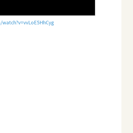
m/watch?v=vvLoE5HhCyg