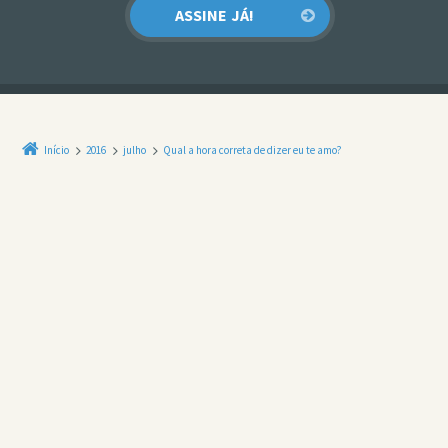
Início
2016
julho
Qual a hora correta de dizer eu te amo?