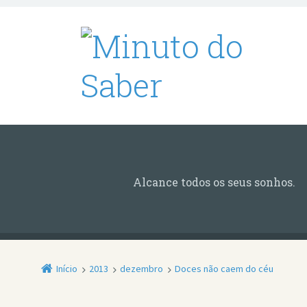
Alcance todos os seus sonhos.
Início
2013
dezembro
Doces não caem do céu