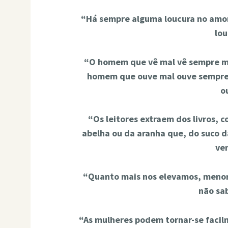
“Há sempre alguma loucura no amor
lou
“O homem que vê mal vê sempre me
homem que ouve mal ouve sempre 
ou
“Os leitores extraem dos livros, 
abelha ou da aranha que, do suco da
ve
“Quanto mais nos elevamos, menor
não sa
“As mulheres podem tornar-se faci