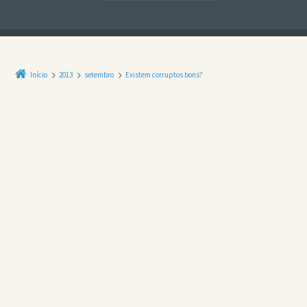
Início
2013
setembro
Existem corruptos bons?