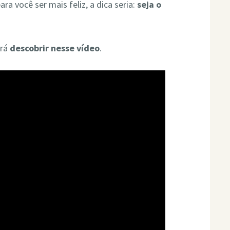
ra você ser mais feliz, a dica seria:
seja o
irá
descobrir nesse vídeo
.