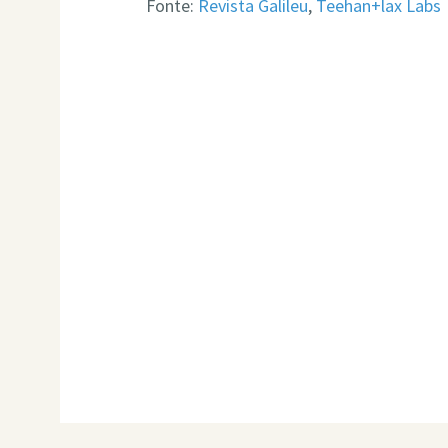
Fonte:
Revista Galileu
,
Teehan+lax Labs