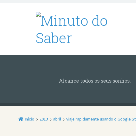
Alcance todos os seus sonhos.
Início
2013
abril
Viaje rapidamente usando o Google St