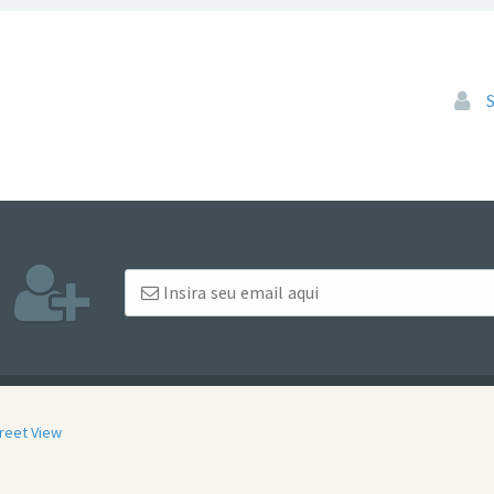
Pular
reet View