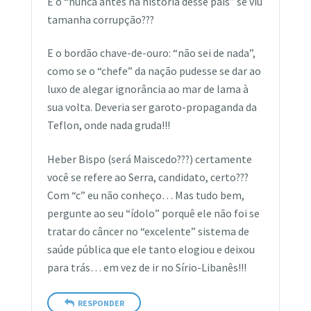
E o “nunca antes na história desse país” se viu
tamanha corrupção???
E o bordão chave-de-ouro: “não sei de nada”,
como se o “chefe” da nação pudesse se dar ao
luxo de alegar ignorância ao mar de lama à
sua volta. Deveria ser garoto-propaganda da
Teflon, onde nada gruda!!!
Heber Bispo (será Maiscedo???) certamente
você se refere ao Serra, candidato, certo???
Com “c” eu não conheço… Mas tudo bem,
pergunte ao seu “ídolo” porquê ele não foi se
tratar do câncer no “excelente” sistema de
saúde pública que ele tanto elogiou e deixou
para trás… em vez de ir no Sírio-Libanês!!!
RESPONDER