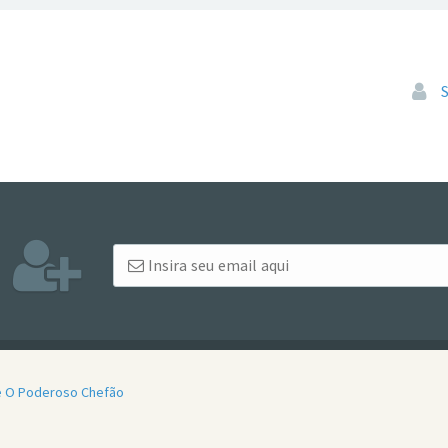
Pular
de O Poderoso Chefão