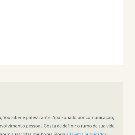
co, Youtuber e palestrante. Apaixonado por comunicação,
nvolvimento pessoal. Gosta de definir o rumo de sua vida
narem suas vidas melhores. Possui
3 livros publicados
.