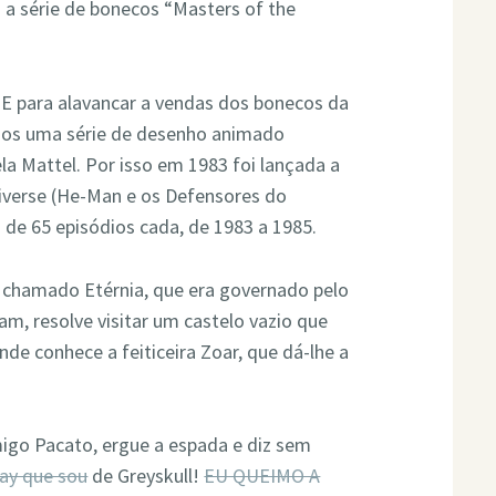
 a série de bonecos “Masters of the
. E para alavancar a vendas dos bonecos da
dios uma série de desenho animado
a Mattel. Por isso em 1983 foi lançada a
iverse (He-Man e os Defensores do
 de 65 episódios cada, de 1983 a 1985.
 chamado Etérnia, que era governado pelo
am, resolve visitar um castelo vazio que
onde conhece a feiticeira Zoar, que dá-lhe a
go Pacato, ergue a espada e diz sem
ay que sou
de Greyskull!
EU QUEIMO A