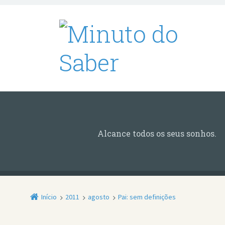
Alcance todos os seus sonhos.
Início
2011
agosto
Pai: sem definições