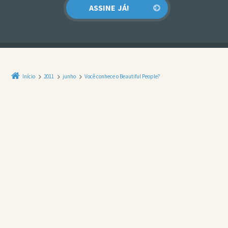
Início
2011
junho
Você conhece o Beautiful People?