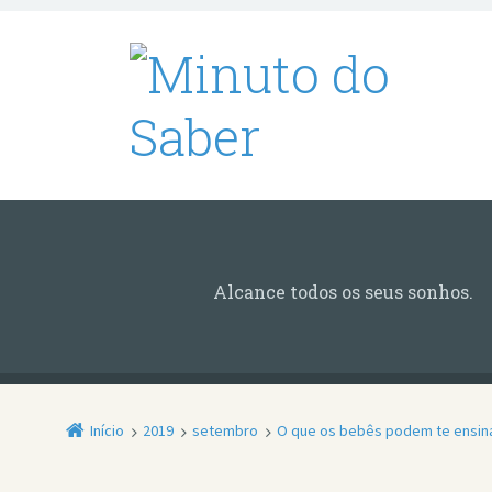
Alcance todos os seus sonhos.
Início
2019
setembro
O que os bebês podem te ensina